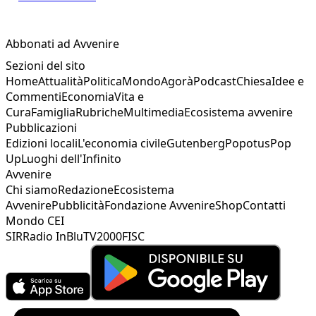
Abbonati ad Avvenire
Sezioni del sito
Home
Attualità
Politica
Mondo
Agorà
Podcast
Chiesa
Idee e
Commenti
Economia
Vita e
Cura
Famiglia
Rubriche
Multimedia
Ecosistema avvenire
Pubblicazioni
Edizioni locali
L'economia civile
Gutenberg
Popotus
Pop
Up
Luoghi dell'Infinito
Avvenire
Chi siamo
Redazione
Ecosistema
Avvenire
Pubblicità
Fondazione Avvenire
Shop
Contatti
Mondo CEI
SIR
Radio InBlu
TV2000
FISC