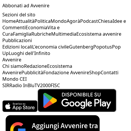
Abbonati ad Avvenire
Sezioni del sito
Home
Attualità
Politica
Mondo
Agorà
Podcast
Chiesa
Idee e
Commenti
Economia
Vita e
Cura
Famiglia
Rubriche
Multimedia
Ecosistema avvenire
Pubblicazioni
Edizioni locali
L'economia civile
Gutenberg
Popotus
Pop
Up
Luoghi dell'Infinito
Avvenire
Chi siamo
Redazione
Ecosistema
Avvenire
Pubblicità
Fondazione Avvenire
Shop
Contatti
Mondo CEI
SIR
Radio InBlu
TV2000
FISC