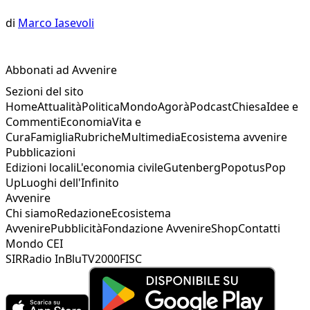
di
Marco Iasevoli
Abbonati ad Avvenire
Sezioni del sito
Home
Attualità
Politica
Mondo
Agorà
Podcast
Chiesa
Idee e
Commenti
Economia
Vita e
Cura
Famiglia
Rubriche
Multimedia
Ecosistema avvenire
Pubblicazioni
Edizioni locali
L'economia civile
Gutenberg
Popotus
Pop
Up
Luoghi dell'Infinito
Avvenire
Chi siamo
Redazione
Ecosistema
Avvenire
Pubblicità
Fondazione Avvenire
Shop
Contatti
Mondo CEI
SIR
Radio InBlu
TV2000
FISC