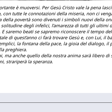
rtante è muoversi. Per Gesù Cristo vale la pena lasciar
, con tutte le connotazioni della miseria, non ci veng
a della povertà sono divenuti i simboli nuovi della onn
olitudine degli infelici, l’amarezza di tutti gli ultimi
lo. E saremo beati se sapremo riconoscere il tempo dell
e di quest’anno ci farà trovare Gesù e, con Lui, il ba
semplici, la fontana della pace, la gioia del dialogo, i
lla preghiera.
epi, ma anche quello della nostra anima sarà libero di 
ni, strariperà la speranza.