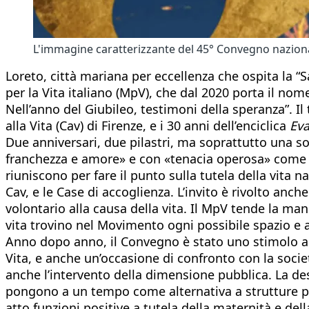
L'immagine caratterizzante del 45° Convegno nazional
Loreto, città mariana per eccellenza che ospita la 
per la Vita italiano (MpV), che dal 2020 porta il nome 
Nell’anno del Giubileo, testimoni della speranza”. Il
alla Vita (Cav) di Firenze, e i 30 anni dell’enciclica
Eva
Due anniversari, due pilastri, ma soprattutto una s
franchezza e amore» e con «tenacia operosa» come ci 
riuniscono per fare il punto sulla tutela della vita 
Cav, e le Case di accoglienza. L’invito è rivolto an
volontario alla causa della vita. Il MpV tende la ma
vita trovino nel Movimento ogni possibile spazio e 
Anno dopo anno, il Convegno è stato uno stimolo all
Vita, e anche un’occasione di confronto con la società
anche l’intervento della dimensione pubblica. La dest
pongono a un tempo come alternativa a strutture p
atto funzioni positive a tutela della maternità e de