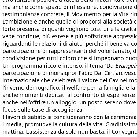
ma anche come spazio di riflessione, condivisione di 
testimonianze concrete, il Movimento per la Vita rin
L’ambizione è anche quella di proporsi alla società co
forte presenza di quanti vogliono costruire la civilt
vede continue, più estese e più sofisticate aggressi
riguardanti le relazioni di aiuto, perché il bene va c
partecipazione di rappresentanti del volontariato, de
condivisione per tutti coloro che si impegnano quot
Un programma ricco e intenso: il tema “Da
Evangeli
partecipazione di monsignor Fabio Dal Cin, arcivesc
internazionale che celebrerà il valore dei Cav nel mo
l’inverno demografico, il welfare per la famiglia e la 
anche momenti dedicati al confronto di esperienze tr
anche nell’offrire un alloggio, un posto sereno dov
focus sulle Case di accoglienza.
I lavori di sabato si concluderanno con la cerimonia 
i media, promuove la cultura della vita. Graditissi
mattina. L'assistenza da sola non basta: il Convegno 