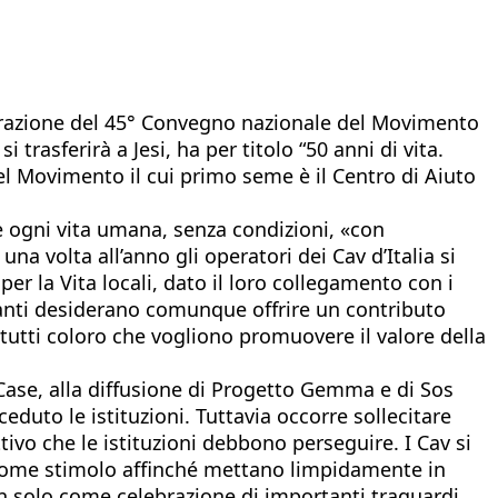
ugurazione del 45° Convegno nazionale del Movimento
 trasferirà a Jesi, ha per titolo “50 anni di vita.
del Movimento il cui primo seme è il Centro di Aiuto
e ogni vita umana, senza condizioni, «con
 volta all’anno gli operatori dei Cav d’Italia si
er la Vita locali, dato il loro collegamento con i
 quanti desiderano comunque offrire un contributo
tutti coloro che vogliono promuovere il valore della
 Case, alla diffusione di Progetto Gemma e di Sos
eduto le istituzioni. Tuttavia occorre sollecitare
tivo che le istituzioni debbono perseguire. I Cav si
 come stimolo affinché mettano limpidamente in
on solo come celebrazione di importanti traguardi