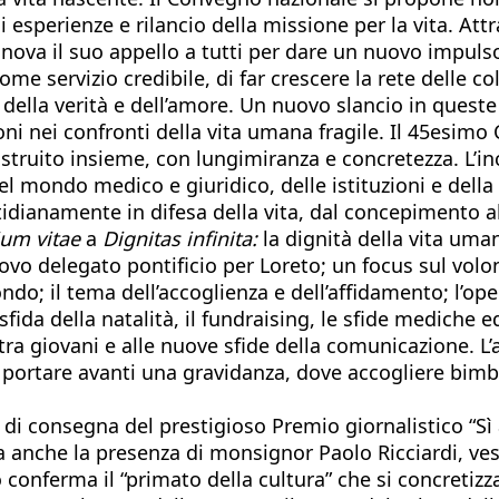
esperienze e rilancio della missione per la vita. Attr
nova il suo appello a tutti per dare un nuovo impulso
me servizio credibile, di far crescere la rete delle col
à della verità e dell’amore. Un nuovo slancio in queste
oni nei confronti della vita umana fragile. Il 45esimo
ostruito insieme, con lungimiranza e concretezza. L’inc
l mondo medico e giuridico, delle istituzioni e della 
idianamente in difesa della vita, dal concepimento a
um vitae
a
Dignitas infinita:
la dignità della vita uman
ovo delegato pontificio per Loreto; un focus sul volo
ndo; il tema dell’accoglienza e dell’affidamento; l’ope
sfida della natalità, il fundraising, le sfide mediche ed
a giovani e alle nuove sfide della comunicazione. L’a
e portare avanti una gravidanza, dove accogliere bim
di consegna del prestigioso Premio giornalistico “Sì a
ma anche la presenza di monsignor Paolo Ricciardi, ve
conferma il “primato della cultura” che si concretizza 