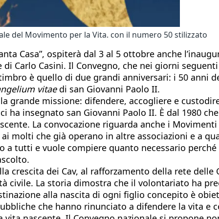
e del Movimento per la Vita. con il numero 50 stilizzato
“Santa Casa”, ospiterà dal 3 al 5 ottobre anche l’ina
di Carlo Casini. Il Convegno, che nei giorni seguenti si
 timbro è quello di due grandi anniversari: i 50 anni 
ngelium vitae
di san Giovanni Paolo II.
ola grande missione: difendere, accogliere e custodir
ha insegnato san Giovanni Paolo II. È dal 1980 che una
nascente. La convocazione riguarda anche i Movimenti p
che ai molti che già operano in altre associazioni e a
no a tutti e vuole compiere quanto necessario perché 
ascolto.
a crescita dei Cav, al rafforzamento della rete delle
 civile. La storia dimostra che il volontariato ha prec
inazione alla nascita di ogni figlio concepito è obiet
ubbliche che hanno rinunciato a difendere la vita e
lla vita nascente. Il Convegno nazionale si propone n