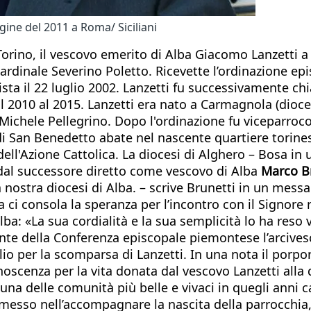
ine del 2011 a Roma/ Siciliani
rino, il vescovo emerito di Alba Giacomo Lanzetti a 8
cardinale Severino Poletto. Ricevette l’ordinazione e
ista il 22 luglio 2002. Lanzetti fu successivamente ch
al 2010 al 2015. Lanzetti era nato a Carmagnola (dioces
) Michele Pellegrino. Dopo l'ordinazione fu viceparroc
i San Benedetto abate nel nascente quartiere torinese
ll'Azione Cattolica. La diocesi di Alghero – Bosa in u
 dal successore diretto come vescovo di Alba
Marco B
stra diocesi di Alba. – scrive Brunetti in un messagg
 ci consola la speranza per l’incontro con il Signore 
lba: «La sua cordialità e la sua semplicità lo ha reso
ente della Conferenza episcopale piemontese l’arcives
lio per la scomparsa di Lanzetti. In una nota il por
oscenza per la vita donata dal vescovo Lanzetti alla 
una delle comunità più belle e vivaci in quegli anni c
sso nell’accompagnare la nascita della parrocchia, Lan