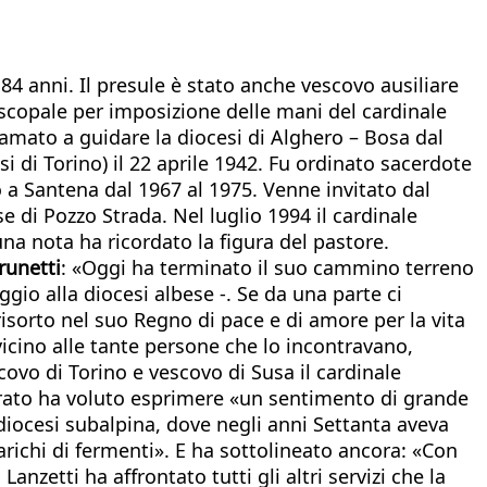
4 anni. Il presule è stato anche vescovo ausiliare
piscopale per imposizione delle mani del cardinale
iamato a guidare la diocesi di Alghero – Bosa dal
i di Torino) il 22 aprile 1942. Fu ordinato sacerdote
o a Santena dal 1967 al 1975. Venne invitato dal
 di Pozzo Strada. Nel luglio 1994 il cardinale
na nota ha ricordato la figura del pastore.
runetti
: «Oggi ha terminato il suo cammino terreno
io alla diocesi albese -. Se da una parte ci
risorto nel suo Regno di pace e di amore per la vita
 vicino alle tante persone che lo incontravano,
covo di Torino e vescovo di Susa il cardinale
porato ha voluto esprimere «un sentimento di grande
diocesi subalpina, dove negli anni Settanta aveva
arichi di fermenti». E ha sottolineato ancora: «Con
zetti ha affrontato tutti gli altri servizi che la