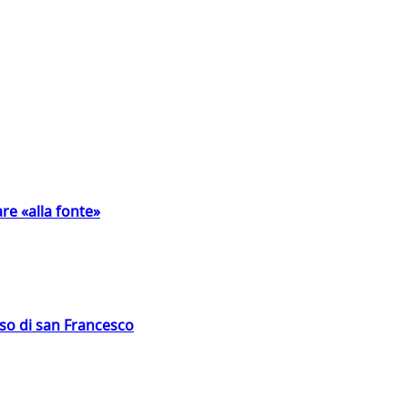
are «alla fonte»
oso di san Francesco