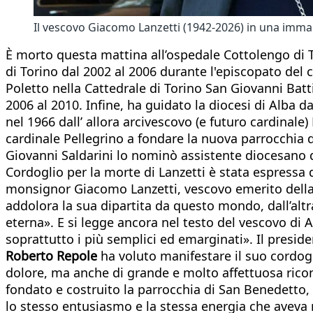
Il vescovo Giacomo Lanzetti (1942-2026) in una immag
È morto questa mattina all’ospedale Cottolengo di To
di Torino dal 2002 al 2006 durante l'episcopato del 
Poletto nella Cattedrale di Torino San Giovanni Batt
2006 al 2010. Infine, ha guidato la diocesi di Alba d
nel 1966 dall’ allora arcivescovo (e futuro cardinale
cardinale Pellegrino a fondare la nuova parrocchia d
Giovanni Saldarini lo nominò assistente diocesano de
Cordoglio per la morte di Lanzetti è stata espressa
monsignor Giacomo Lanzetti, vescovo emerito della no
addolora la sua dipartita da questo mondo, dall’altra
eterna». E si legge ancora nel testo del vescovo di A
soprattutto i più semplici ed emarginati». Il presid
Roberto Repole
ha voluto manifestare il suo cordog
dolore, ma anche di grande e molto affettuosa ricon
fondato e costruito la parrocchia di San Benedetto, 
lo stesso entusiasmo e la stessa energia che aveva me