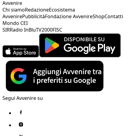
Avvenire
Chi siamo
Redazione
Ecosistema
Avvenire
Pubblicità
Fondazione Avvenire
Shop
Contatti
Mondo CEI
SIR
Radio InBlu
TV2000
FISC
Segui Avvenire su