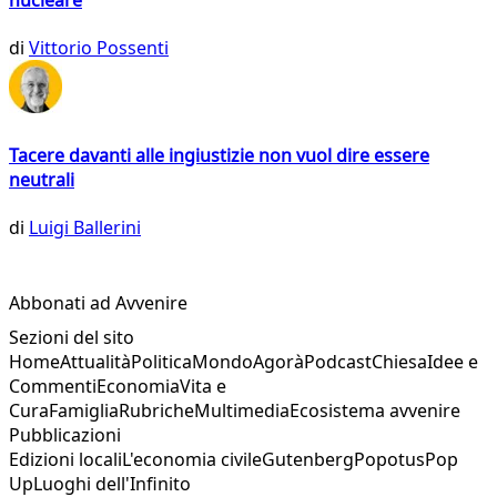
nucleare
di
Vittorio Possenti
Tacere davanti alle ingiustizie non vuol dire essere
neutrali
di
Luigi Ballerini
Abbonati ad Avvenire
Sezioni del sito
Home
Attualità
Politica
Mondo
Agorà
Podcast
Chiesa
Idee e
Commenti
Economia
Vita e
Cura
Famiglia
Rubriche
Multimedia
Ecosistema avvenire
Pubblicazioni
Edizioni locali
L'economia civile
Gutenberg
Popotus
Pop
Up
Luoghi dell'Infinito