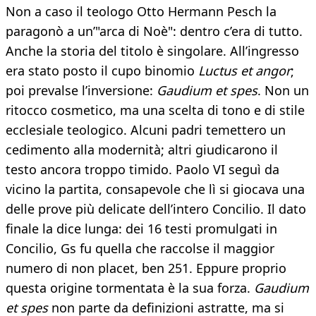
Non a caso il teologo Otto Hermann Pesch la
paragonò a un’"arca di Noè": dentro c’era di tutto.
Anche la storia del titolo è singolare. All’ingresso
era stato posto il cupo binomio
Luctus et angor
;
poi prevalse l’inversione:
Gaudium et spes
. Non un
ritocco cosmetico, ma una scelta di tono e di stile
ecclesiale teologico. Alcuni padri temettero un
cedimento alla modernità; altri giudicarono il
testo ancora troppo timido. Paolo VI seguì da
vicino la partita, consapevole che lì si giocava una
delle prove più delicate dell’intero Concilio. Il dato
finale la dice lunga: dei 16 testi promulgati in
Concilio, Gs fu quella che raccolse il maggior
numero di non placet, ben 251. Eppure proprio
questa origine tormentata è la sua forza.
Gaudium
et spes
non parte da definizioni astratte, ma si