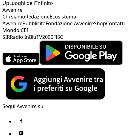
Up
Luoghi dell'Infinito
Avvenire
Chi siamo
Redazione
Ecosistema
Avvenire
Pubblicità
Fondazione Avvenire
Shop
Contatti
Mondo CEI
SIR
Radio InBlu
TV2000
FISC
Segui Avvenire su