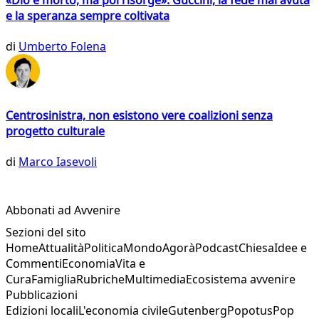
«Dio è morto, ma poi risorge»: Guccini, la fede mai avuta
e la speranza sempre coltivata
di
Umberto Folena
Centrosinistra, non esistono vere coalizioni senza
progetto culturale
di
Marco Iasevoli
Abbonati ad Avvenire
Sezioni del sito
Home
Attualità
Politica
Mondo
Agorà
Podcast
Chiesa
Idee e
Commenti
Economia
Vita e
Cura
Famiglia
Rubriche
Multimedia
Ecosistema avvenire
Pubblicazioni
Edizioni locali
L'economia civile
Gutenberg
Popotus
Pop