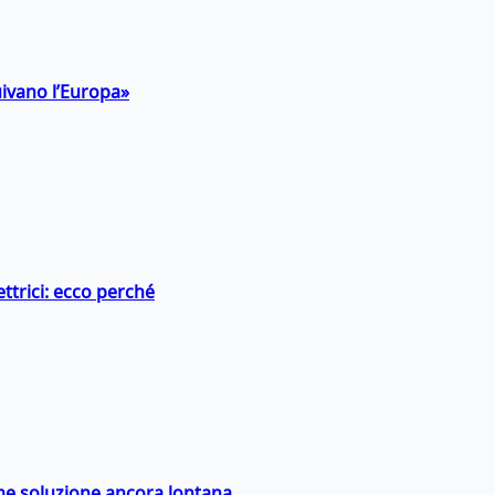
uivano l’Europa»
ttrici: ecco perché
ime soluzione ancora lontana