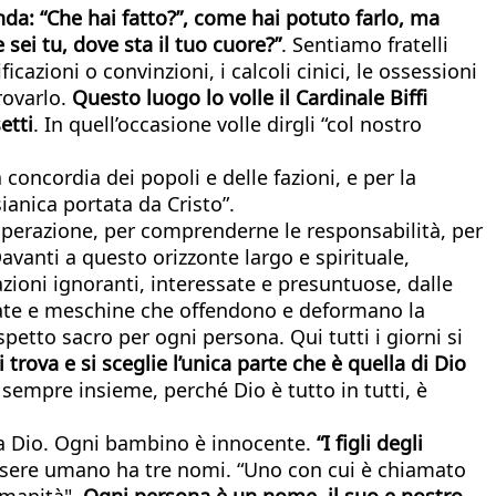
nda: “Che hai fatto?”, come hai potuto farlo, ma
sei tu, dove sta il tuo cuore?”
. Sentiamo fratelli
cazioni o convinzioni, i calcoli cinici, le ossessioni
trovarlo.
Questo luogo lo volle il Cardinale Biffi
etti
. In quell’occasione volle dirgli “col nostro
oncordia dei popoli e delle fazioni, e per la
ianica portata da Cristo”.
sperazione, per comprenderne le responsabilità, per
avanti a questo orizzonte largo e spirituale,
zazioni ignoranti, interessate e presuntuose, dalle
essate e meschine che offendono e deformano la
ispetto sacro per ogni persona. Qui tutti i giorni si
i trova e si sceglie l’unica parte che è quella di Dio
è sempre insieme, perché Dio è tutto in tutti, è
a a Dio. Ogni bambino è innocente.
“I figli degli
essere umano ha tre nomi. “Uno con cui è chiamato
umanità".
Ogni persona è un nome, il suo e nostro