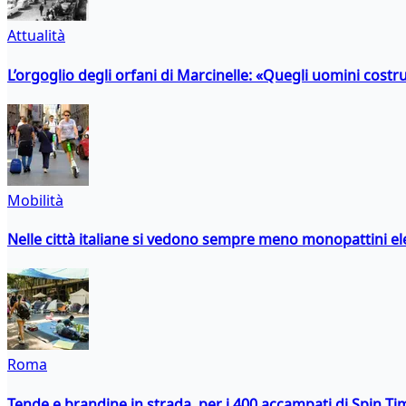
Attualità
L’orgoglio degli orfani di Marcinelle: «Quegli uomini costr
Mobilità
Nelle città italiane si vedono sempre meno monopattini ele
Roma
Tende e brandine in strada, per i 400 accampati di Spin T