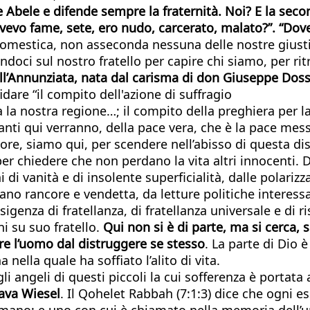
e Abele e difende sempre la fraternità. Noi? E la seco
evo fame, sete, ero nudo, carcerato, malato?”. “Dove 
addomestica, non asseconda nessuna delle nostre giustifi
andoci sul nostro fratello per capire chi siamo, per ri
dell’Annunziata, nata dal carisma di don Giuseppe Doss
fidare “il compito dell'azione di suffragio
a nostra regione…; il compito della preghiera per la c
anti qui verranno, della pace vera, che è la pace mess
re, siamo qui, per scendere nell’abisso di questa di
er chiedere che non perdano la vita altri innocenti. D
 di vanità e di insolente superficialità, dalle polariz
tivano rancore e vendetta, da letture politiche inter
sigenza di fratellanza, di fratellanza universale e di r
ni su suo fratello.
Qui non si è di parte, ma si cerca, s
vare l’uomo dal distruggere se stesso
. La parte di Dio 
ella quale ha soffiato l’alito di vita.
i angeli di questi piccoli la cui sofferenza è portat
dava Wiesel
. Il Qohelet Rabbah (7:1:3) dice che ogni 
hiamano; e uno con cui è chiamato nella memoria dell’