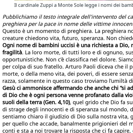
Il cardinale Zuppi a Monte Sole legge i nomi dei bamb
Pubblichiamo il testo integrale dell'intervento del 
preghiera per la pace in nome delle vittime innocent
Questo è un momento di preghiera. La preghiera non
creature chiedono vita, futuro, speranza. Non chie
Ogni nome di bambini uccisi è una richiesta a Dio, m
fragilità
. La loro morte, di tutti loro e di ognuno, 
opportunistiche. Non c’è classifica nel dolore. Siam
per colpa di suo fratello. Arturo Paoli diceva che il
morte, o della meno vita, dei poveri, di essere senz
razza, solamente in questo caso troviamo l’umiltà di p
Gesù ci ammonisce affermando che anche chi “si adira
di Dio che è ogni persona venne profanato dalla viol
suoli della terra (Gen. 4,10)
, quel grido che Dio fa s
di strage degli innocenti e di speranza sul mondo, di
sentiamo chiaro il giudizio di Dio sulla nostra vita
per quello che accade, banalmente prigionieri del 
conti e sta a noi trovare la risposta che ci fa capire