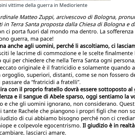
ini vittime della guerra in Medioriente
cardinale Matteo Zuppi, arcivescovo di Bologna, pronu
i in Terra Santa proposta dalla Chiesa di Bologna e da
 ci porta fuori dal mondo ma dentro. La sofferenza d
dono guerra, ma pace!
a anche agli uomini, perché li ascoltiamo, ci lasciamo
susciti le lacrime di commozione e le scelte finalment
o qui per chiedere che nella Terra Santa ogni persona,
 peccato originale è il fratricidio e solamente quando
a orgoglio, superiori, distanti, come se non fossero 
assare da “fratricidi a fratelli”.
 con il proprio fratello dovrà essere sottoposto al g
enza e il sangue di Abele sparso, oggi sentiamo la vo
uo e che gli uomini ignorano, non considerano. Questo 
 tante Rachele che piangono i propri figli che non son
, giudizio di cui abbiamo bisogno perché non ci credia
miope e colpevole egocentrismo.
Il giudizio è in real
, cambiare, lasciarci amare.