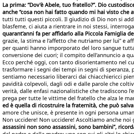
La prima: “Dov'è Abele, tuo fratello?”. Dio custodisc
anche “cosa non hai fatto quando mi hai visto che av
tutti tutti questi piccoli. Il giudizio di Dio non si 
blasfeme, ci aiuta a rientrare in noi stessi, interrog
quarant’anni fa per affidarlo alla Piccola Famiglia 
grazie, la stima e l’affetto che nutriamo per lui” e af
per quanti hanno imporporato del loro sangue tutta l
conversione dei cuori; il compito dell’annuncio a qu
Ecco perché oggi, con tanto disorientamento nel cuo
trasformare i segni dei tempi in segni di speranza, p
sentiamo necessario liberarci dai chiacchiericci pieni
pavidità colpevoli, dagli odi e dalle parole che col
verità, dalle enfasi nazionalistiche che tradiscono l’e
prega per tutte le vittime del fratello che alza le ma
ed è quella di ricostruire la fraternità, che può sal
amore che unisce, è presente in ogni persona umana n
Non uccidere! Non uccidere! Ascoltiamo anche noi gl
assassini non sono assassini, sono bambini”, ricor
dal padre e dalla madre; uno con cui gli altri lo c