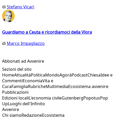
di
Stefano Vicari
Guardiamo a Ceuta e ricordiamoci della Vlora
di
Marco Impagliazzo
Abbonati ad Avvenire
Sezioni del sito
Home
Attualità
Politica
Mondo
Agorà
Podcast
Chiesa
Idee e
Commenti
Economia
Vita e
Cura
Famiglia
Rubriche
Multimedia
Ecosistema avvenire
Pubblicazioni
Edizioni locali
L'economia civile
Gutenberg
Popotus
Pop
Up
Luoghi dell'Infinito
Avvenire
Chi siamo
Redazione
Ecosistema