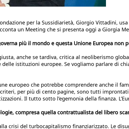
ondazione per la Sussidiarietà, Giorgio Vittadini, usa 
cconta un Meeting che si presenta oggi a Giorgia Mel
governa più il mondo e questa Unione Europea non pu
giusta, anche se tardiva, critica al neoliberismo glob
e delle istituzioni europee. Se vogliamo parlare di ch
mune europeo che potrebbe comprendere anche il fam
 criteri, per più di cento pagine, sono tutti improntat
atizzazioni. Il tutto sotto l’egemonia della finanza. L’
eologie, compresa quella contrattualista del libero sc
lla crisi del turbocapitalismo finanziarizzato. Le dis