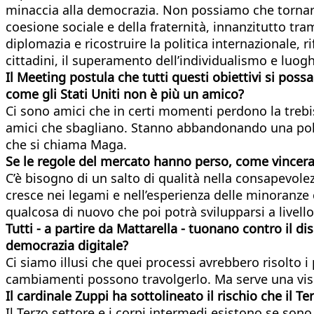
minaccia alla democrazia. Non possiamo che tornare a
coesione sociale e della fraternità, innanzitutto tr
diplomazia e ricostruire la politica internazionale, 
cittadini, il superamento dell’individualismo e luogh
Il Meeting postula che tutti questi obiettivi si pos
come gli Stati Uniti non è più un amico?
Ci sono amici che in certi momenti perdono la trebi
amici che sbagliano. Stanno abbandonando una politi
che si chiama Maga.
Se le regole del mercato hanno perso, come vinceran
C’è bisogno di un salto di qualità nella consapevole
cresce nei legami e nell’esperienza delle minoranze
qualcosa di nuovo che poi potrà svilupparsi a livell
Tutti - a partire da Mattarella - tuonano contro il
democrazia digitale?
Ci siamo illusi che quei processi avrebbero risolto 
cambiamenti possono travolgerlo. Ma serve una visi
Il cardinale Zuppi ha sottolineato il rischio che il Te
Il Terzo settore e i corpi intermedi esistono se sono