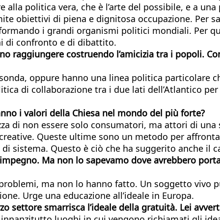
lla politica vera, che è l’arte del possibile, e a un
amite obiettivi di piena e dignitosa occupazione. Per 
riformando i grandi organismi politici mondiali. Per q
i di confronto e di dibattito.
sano raggiungere costruendo l’amicizia tra i popoli. 
sonda, oppure hanno una linea politica particolare c
ca di collaborazione tra i due lati dell’Atlantico pe
no i valori della Chiesa nel mondo del più forte?
zza di non essere solo consumatori, ma attori di una s
 creative. Queste ultime sono un metodo per affrontar
o di sistema. Questo è ciò che ha suggerito anche il c
 disimpegno. Ma non lo sapevamo dove avrebbero porta
i problemi, ma non lo hanno fatto. Un soggetto vivo pu
one. Urge una educazione all’ideale in Europa.
rzo settore smarrisca l’ideale della gratuità. Lei avver
 innanzitutto luoghi in cui vengono richiamati gli ide