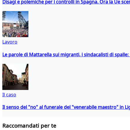
Disagi e polemiche per i controlli in Spagna. Ora la Ue 
Lavoro
Le parole di Mattarella sui migranti, i sindacalisti di spalle
Il caso
Il senso del "no" al funerale del "venerabile maestro" in Li
Raccomandati per te