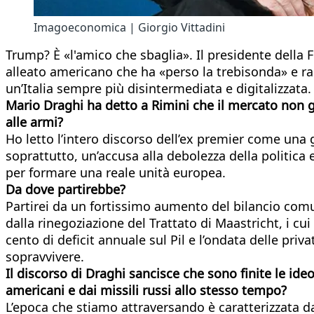
Imagoeconomica | Giorgio Vittadini
Trump? È «l'amico che sbaglia». Il presidente della F
alleato americano che ha «perso la trebisonda» e ra
un’Italia sempre più disintermediata e digitalizzata.
Mario Draghi ha detto a Rimini che il mercato non 
alle armi?
Ho letto l’intero discorso dell’ex premier come una 
soprattutto, un’accusa alla debolezza della politica 
per formare una reale unità europea.
Da dove partirebbe?
Partirei da un fortissimo aumento del bilancio co
dalla rinegoziazione del Trattato di Maastricht, i cui
cento di deficit annuale sul Pil e l’ondata delle priv
sopravvivere.
Il discorso di Draghi sancisce che sono finite le id
americani e dai missili russi allo stesso tempo?
L’epoca che stiamo attraversando è caratterizzata da