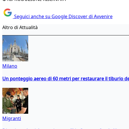
Seguici anche su Google Discover di Avvenire
Altro di Attualità
Milano
Un ponteggio aereo di 60 metri per restaurare il tiburio 
Migranti