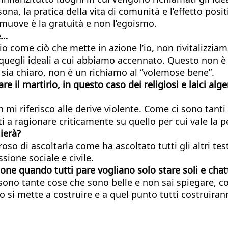
ona, la pratica della vita di comunità e l’effetto posi
muove è la gratuità e non l’egoismo.
e…
o come ciò che mette in azione l’io, non rivitalizzia
 quegli ideali a cui abbiamo accennato. Questo non 
i, sia chiaro, non è un richiamo al “volemose bene”.
re il martirio, in questo caso dei religiosi e laici al
mi riferisco alle derive violente. Come ci sono tanti g
ti a ragionare criticamente su quello per cui vale la 
ierà?
oso di ascoltarla come ha ascoltato tutti gli altri te
sione sociale e civile.
sone quando tutti pare vogliano solo stare soli e chat
 sono tante cose che sono belle e non sai spiegare, c
 si mette a costruire e a quel punto tutti costruirann