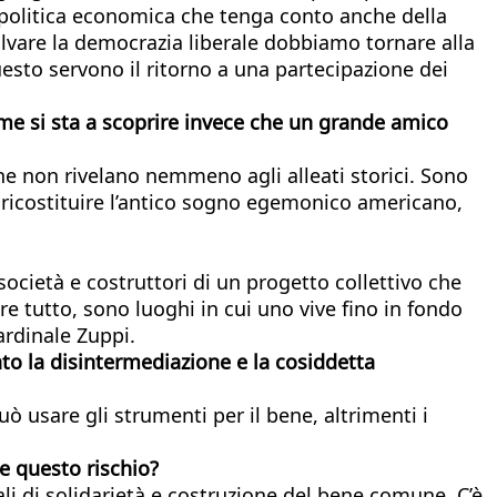
a politica economica che tenga conto anche della
salvare la democrazia liberale dobbiamo tornare alla
uesto servono il ritorno a una partecipazione dei
Come si sta a scoprire invece che un grande amico
he non rivelano nemmeno agli alleati storici. Sono
r ricostituire l’antico sogno egemonico americano,
ocietà e costruttori di un progetto collettivo che
e tutto, sono luoghi in cui uno vive fino in fondo
ardinale Zuppi.
to la disintermediazione e la cosiddetta
ò usare gli strumenti per il bene, altrimenti i
te questo rischio?
ali di solidarietà e costruzione del bene comune. C’è