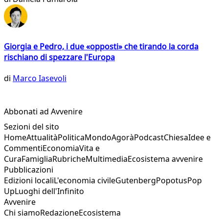
Giorgia e Pedro, i due «opposti» che tirando la corda
rischiano di spezzare l'Europa
di
Marco Iasevoli
Abbonati ad Avvenire
Sezioni del sito
Home
Attualità
Politica
Mondo
Agorà
Podcast
Chiesa
Idee e
Commenti
Economia
Vita e
Cura
Famiglia
Rubriche
Multimedia
Ecosistema avvenire
Pubblicazioni
Edizioni locali
L'economia civile
Gutenberg
Popotus
Pop
Up
Luoghi dell'Infinito
Avvenire
Chi siamo
Redazione
Ecosistema