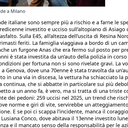
ade a Milano
de italiane sono sempre più a rischio e a farne le spe
 tredicenne investito e ucciso sull’altopiano di Asiag
l’asfalto. Sulla E45, all’altezza dell’uscita di Resina N
rimasti feriti. La famiglia viaggiava a bordo di un ca
che un furgone Anas che era fermo sul posto per pre
i è stata investita da un’auto della polizia in cors
ndizioni per fortuna non si sono rivelate gravi. La vo
a a Genova, dove una 70enne è stata travolta da un’au
to in una via in discesa, la vettura ha schiacciato la
continua, che si abbatte in particolare sui più deboli.
to a un anno fa, è vero, ma si tratta di una triste c
ronte dei pedoni: 259 uccisi nel 2025, un trend che ris
ove norme e giri di vite, servirebbe un atteggiamento 
one. E se poi ci scappa l’incidente, manca il coraggio
 Lusiana Conco, dove abitava il 13enne investito lune
erenza e il mancato senso della responsabilità per le