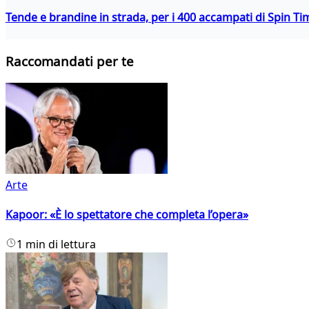
Tende e brandine in strada, per i 400 accampati di Spin T
Raccomandati per te
Arte
Kapoor: «È lo spettatore che completa l’opera»
1 min di lettura