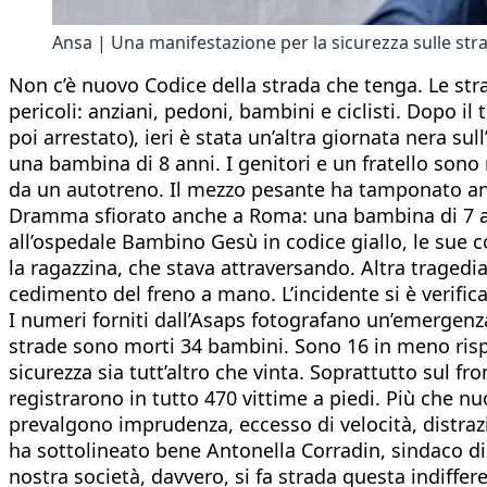
Ansa | Una manifestazione per la sicurezza sulle str
Non c’è nuovo Codice della strada che tenga. Le stra
pericoli: anziani, pedoni, bambini e ciclisti. Dopo il
poi arrestato), ieri è stata un’altra giornata nera sul
una bambina di 8 anni. I genitori e un fratello sono 
da un autotreno. Il mezzo pesante ha tamponato an
Dramma sfiorato anche a Roma: una bambina di 7 ann
all’ospedale Bambino Gesù in codice giallo, le sue co
la ragazzina, che stava attraversando. Altra tragedi
cedimento del freno a mano. L’incidente si è verifica
I numeri forniti dall’Asaps fotografano un’emergenza 
strade sono morti 34 bambini. Sono 16 in meno rispet
sicurezza sia tutt’altro che vinta. Soprattutto sul f
registrarono in tutto 470 vittime a piedi. Più che nu
prevalgono imprudenza, eccesso di velocità, distrazi
ha sottolineato bene Antonella Corradin, sindaco di
nostra società, davvero, si fa strada questa indiff