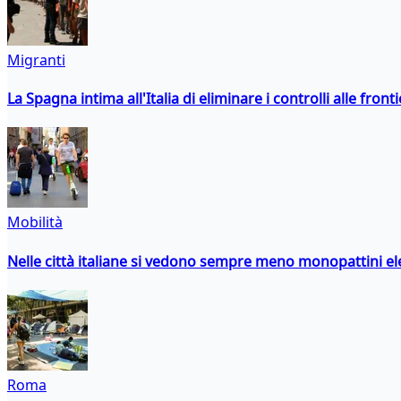
Migranti
La Spagna intima all'Italia di eliminare i controlli alle fro
Mobilità
Nelle città italiane si vedono sempre meno monopattini ele
Roma