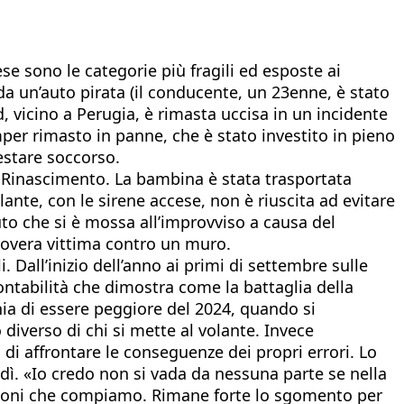
se sono le categorie più fragili ed esposte ai
o da un’auto pirata (il conducente, un 23enne, è stato
ord, vicino a Perugia, è rimasta uccisa in un incidente
mper rimasto in panne, che è stato investito in pieno
stare soccorso.
o Rinascimento. La bambina è stata trasportata
lante, con le sirene accese, non è riuscita ad evitare
to che si è mossa all’improvviso a causa del
 povera vittima contro un muro.
 Dall’inizio dell’anno ai primi di settembre sulle
ontabilità che dimostra come la battaglia della
chia di essere peggiore del 2024, quando si
diverso di chi si mette al volante. Invece
 di affrontare le conseguenze dei propri errori. Lo
dì. «Io credo non si vada da nessuna parte se nella
 azioni che compiamo. Rimane forte lo sgomento per