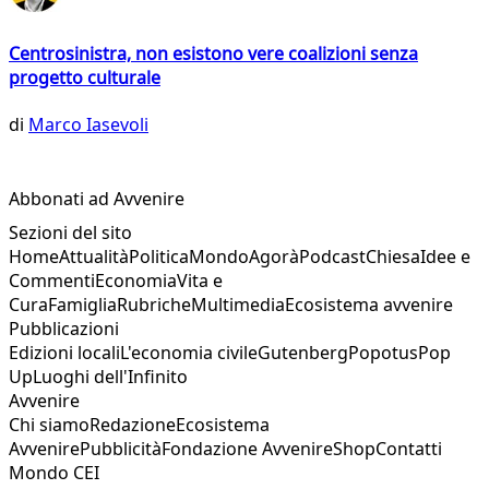
Centrosinistra, non esistono vere coalizioni senza
progetto culturale
di
Marco Iasevoli
Abbonati ad Avvenire
Sezioni del sito
Home
Attualità
Politica
Mondo
Agorà
Podcast
Chiesa
Idee e
Commenti
Economia
Vita e
Cura
Famiglia
Rubriche
Multimedia
Ecosistema avvenire
Pubblicazioni
Edizioni locali
L'economia civile
Gutenberg
Popotus
Pop
Up
Luoghi dell'Infinito
Avvenire
Chi siamo
Redazione
Ecosistema
Avvenire
Pubblicità
Fondazione Avvenire
Shop
Contatti
Mondo CEI