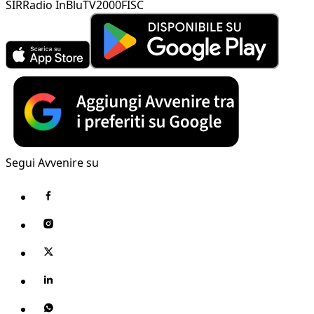
SIR
Radio InBlu
TV2000
FISC
Segui Avvenire su