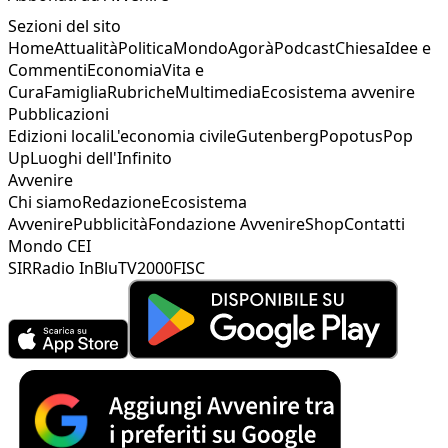
Sezioni del sito
Home
Attualità
Politica
Mondo
Agorà
Podcast
Chiesa
Idee e
Commenti
Economia
Vita e
Cura
Famiglia
Rubriche
Multimedia
Ecosistema avvenire
Pubblicazioni
Edizioni locali
L'economia civile
Gutenberg
Popotus
Pop
Up
Luoghi dell'Infinito
Avvenire
Chi siamo
Redazione
Ecosistema
Avvenire
Pubblicità
Fondazione Avvenire
Shop
Contatti
Mondo CEI
SIR
Radio InBlu
TV2000
FISC