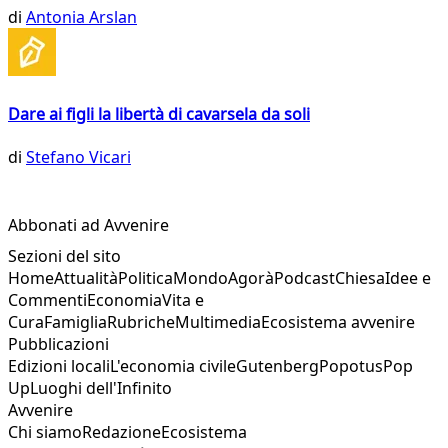
di
Antonia Arslan
Dare ai figli la libertà di cavarsela da soli
di
Stefano Vicari
Abbonati ad Avvenire
Sezioni del sito
Home
Attualità
Politica
Mondo
Agorà
Podcast
Chiesa
Idee e
Commenti
Economia
Vita e
Cura
Famiglia
Rubriche
Multimedia
Ecosistema avvenire
Pubblicazioni
Edizioni locali
L'economia civile
Gutenberg
Popotus
Pop
Up
Luoghi dell'Infinito
Avvenire
Chi siamo
Redazione
Ecosistema