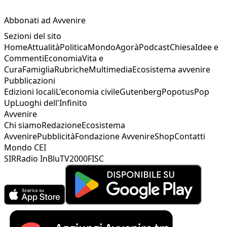
Abbonati ad Avvenire
Sezioni del sito
Home
Attualità
Politica
Mondo
Agorà
Podcast
Chiesa
Idee e
Commenti
Economia
Vita e
Cura
Famiglia
Rubriche
Multimedia
Ecosistema avvenire
Pubblicazioni
Edizioni locali
L'economia civile
Gutenberg
Popotus
Pop
Up
Luoghi dell'Infinito
Avvenire
Chi siamo
Redazione
Ecosistema
Avvenire
Pubblicità
Fondazione Avvenire
Shop
Contatti
Mondo CEI
SIR
Radio InBlu
TV2000
FISC