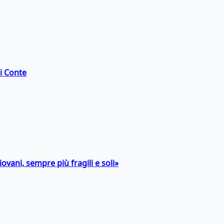
di Conte
ovani, sempre più fragili e soli»