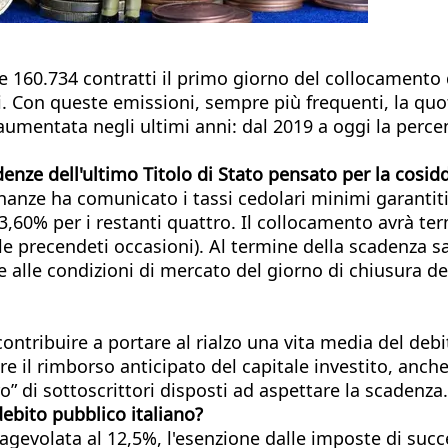
 e 160.734 contratti il primo giorno del collocamento 
ri. Con queste emissioni, sempre più frequenti, la quo
aumentata negli ultimi anni: dal 2019 a oggi la perc
denze dell'ultimo Titolo di Stato pensato per la cosidd
nanze ha comunicato i tassi cedolari minimi garantiti p
l 3,60% per i restanti quattro. Il collocamento avrà te
ile precendeti occasioni). Al termine della scadenza sa
ase alle condizioni di mercato del giorno di chiusura 
ontribuire a portare al rialzo una vita media del debit
vere il rimborso anticipato del capitale investito, anc
o” di sottoscrittori disposti ad aspettare la scadenza.
ebito pubblico italiano?
ne agevolata al 12,5%, l'esenzione dalle imposte di suc