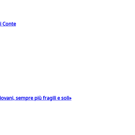
di Conte
ovani, sempre più fragili e soli»