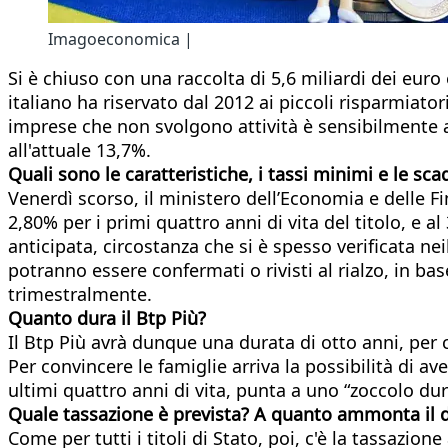
Imagoeconomica |
Si è chiuso con una raccolta di 5,6 miliardi dei euro
italiano ha riservato dal 2012 ai piccoli risparmiato
imprese che non svolgono attività è sensibilmente 
all'attuale 13,7%.
Quali sono le caratteristiche, i tassi minimi e le sca
Venerdì scorso, il ministero dell’Economia e delle Fi
2,80% per i primi quattro anni di vita del titolo, e a
anticipata, circostanza che si è spesso verificata ne
potranno essere confermati o rivisti al rialzo, in b
trimestralmente.
Quanto dura il Btp Più?
Il Btp Più avrà dunque una durata di otto anni, per c
Per convincere le famiglie arriva la possibilità di a
ultimi quattro anni di vita, punta a uno “zoccolo dur
Quale tassazione è prevista? A quanto ammonta il d
Come per tutti i titoli di Stato, poi, c'è la tassazio