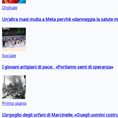
Digitale
Un'altra maxi multa a Meta perché «danneggia la salute m
Sociale
I giovani artigiani di pace: «Portiamo semi di speranza»
Primo piano
L’orgoglio degli orfani di Marcinelle: «Quegli uomini costr