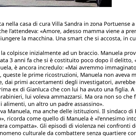
ta nella casa di cura Villa Sandra in zona Portuense 
nni che l’attendeva: «Amore, adesso mamma viene a pre
ggiungere la macchina. Una smart che si accosta, in 
la colpisce inizialmente ad un braccio. Manuela prova
ta 3 anni fa che si è costituito poco dopo il delitto, 
 Manuela, è ancora incredulo: «Mai avremmo immaginat
ché, queste le prime ricostruzioni, Manuela non aveva
che, dai primi accertamenti degli investigatori, avrebb
rima ex di Gianluca che con lui ha avuto una figlia. A
rabinieri, lui voleva ammazzarsi. Ma ora non so che fa
 alimenti, un altro un padre assassino».
va Manuela, ma anche delle istituzioni. Il sindaco di
io», ricorda come quello di Manuela è «l’ennesimo int
iera compatta». Gli episodi di violenza nei confronti 
un fenomeno culturale da combattere senza quartiere co