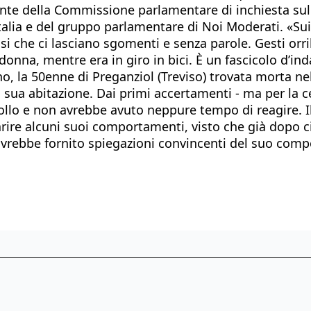
ente della Commissione parlamentare di inchiesta sul 
alia e del gruppo parlamentare di Noi Moderati. «Sui
i che ci lasciano sgomenti e senza parole. Gesti orrib
 donna, mentre era in giro in bici. È un fascicolo d’in
no, la 50enne di Preganziol (Treviso) trovata morta ne
sua abitazione. Dai primi accertamenti - ma per la ce
llo e non avrebbe avuto neppure tempo di reagire. Il
rire alcuni suoi comportamenti, visto che già dopo cir
 avrebbe fornito spiegazioni convincenti del suo com