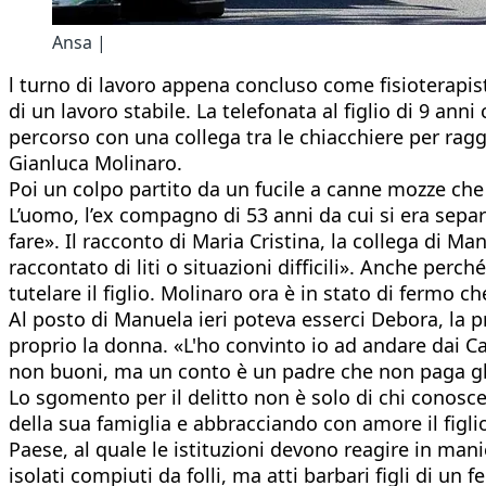
Ansa |
l turno di lavoro appena concluso come fisioterapis
di un lavoro stabile. La telefonata al figlio di 9 a
percorso con una collega tra le chiacchiere per ra
Gianluca Molinaro.
Poi un colpo partito da un fucile a canne mozze che 
L’uomo, l’ex compagno di 53 anni da cui si era separa
fare». Il racconto di Maria Cristina, la collega di
raccontato di liti o situazioni difficili». Anche per
tutelare il figlio. Molinaro ora è in stato di fermo 
Al posto di Manuela ieri poteva esserci Debora, la p
proprio la donna. «L'ho convinto io ad andare dai Ca
non buoni, ma un conto è un padre che non paga gli
Lo sgomento per il delitto non è solo di chi conosce
della sua famiglia e abbracciando con amore il figl
Paese, al quale le istituzioni devono reagire in man
isolati compiuti da folli, ma atti barbari figli di 