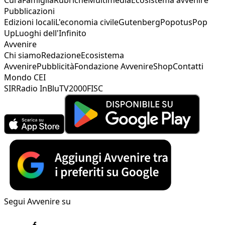
Cura
Famiglia
Rubriche
Multimedia
Ecosistema avvenire
Pubblicazioni
Edizioni locali
L'economia civile
Gutenberg
Popotus
Pop
Up
Luoghi dell'Infinito
Avvenire
Chi siamo
Redazione
Ecosistema
Avvenire
Pubblicità
Fondazione Avvenire
Shop
Contatti
Mondo CEI
SIR
Radio InBlu
TV2000
FISC
Segui Avvenire su