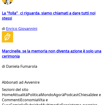
La "folla" ci riguarda, siamo chiamati a dare tutti noi
stessi
di
Enrico Giovannini
Marcinelle, se la memoria non diventa azione è solo una
cerimonia
di
Daniela Fumarola
Abbonati ad Avvenire
Sezioni del sito
Home
Attualità
Politica
Mondo
Agorà
Podcast
Chiesa
Idee e
Commenti
Economia
Vita e