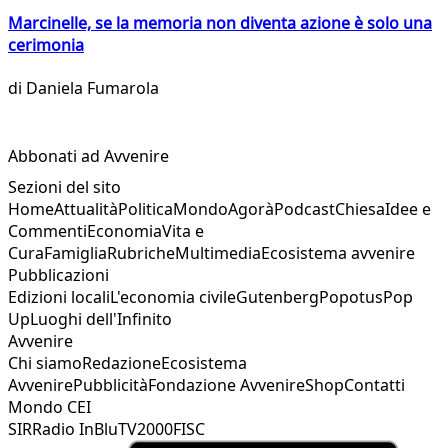
Marcinelle, se la memoria non diventa azione è solo una
cerimonia
di
Daniela Fumarola
Abbonati ad Avvenire
Sezioni del sito
Home
Attualità
Politica
Mondo
Agorà
Podcast
Chiesa
Idee e
Commenti
Economia
Vita e
Cura
Famiglia
Rubriche
Multimedia
Ecosistema avvenire
Pubblicazioni
Edizioni locali
L'economia civile
Gutenberg
Popotus
Pop
Up
Luoghi dell'Infinito
Avvenire
Chi siamo
Redazione
Ecosistema
Avvenire
Pubblicità
Fondazione Avvenire
Shop
Contatti
Mondo CEI
SIR
Radio InBlu
TV2000
FISC