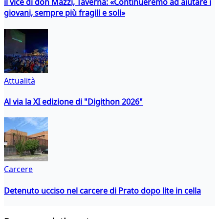
il vice di don Mazzi, Taverna: «Continueremo ad aiutare i
giovani, sempre più fragili e soli»
Attualità
Al via la XI edizione di "Digithon 2026"
Carcere
Detenuto ucciso nel carcere di Prato dopo lite in cella