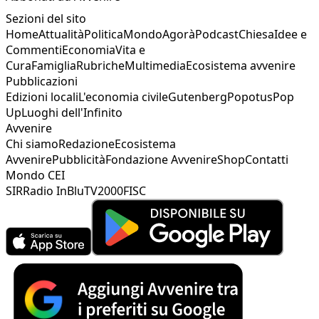
Sezioni del sito
Home
Attualità
Politica
Mondo
Agorà
Podcast
Chiesa
Idee e
Commenti
Economia
Vita e
Cura
Famiglia
Rubriche
Multimedia
Ecosistema avvenire
Pubblicazioni
Edizioni locali
L'economia civile
Gutenberg
Popotus
Pop
Up
Luoghi dell'Infinito
Avvenire
Chi siamo
Redazione
Ecosistema
Avvenire
Pubblicità
Fondazione Avvenire
Shop
Contatti
Mondo CEI
SIR
Radio InBlu
TV2000
FISC