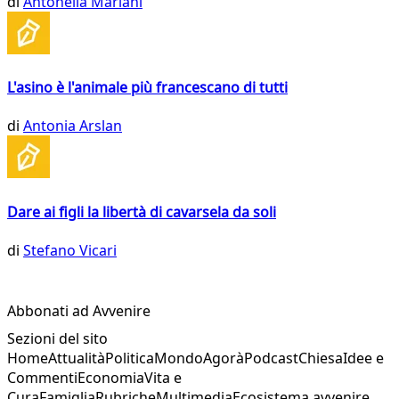
di
Antonella Mariani
L'asino è l'animale più francescano di tutti
di
Antonia Arslan
Dare ai figli la libertà di cavarsela da soli
di
Stefano Vicari
Abbonati ad Avvenire
Sezioni del sito
Home
Attualità
Politica
Mondo
Agorà
Podcast
Chiesa
Idee e
Commenti
Economia
Vita e
Cura
Famiglia
Rubriche
Multimedia
Ecosistema avvenire