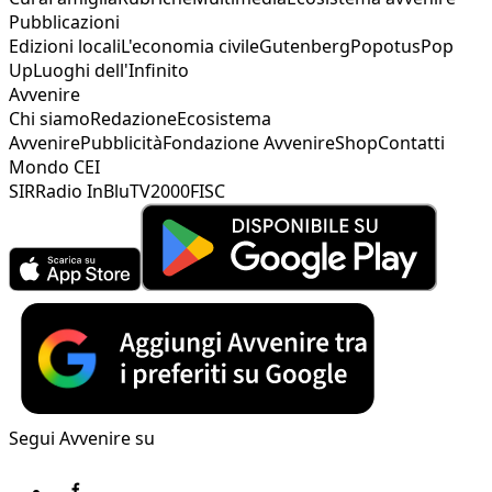
Pubblicazioni
Edizioni locali
L'economia civile
Gutenberg
Popotus
Pop
Up
Luoghi dell'Infinito
Avvenire
Chi siamo
Redazione
Ecosistema
Avvenire
Pubblicità
Fondazione Avvenire
Shop
Contatti
Mondo CEI
SIR
Radio InBlu
TV2000
FISC
Segui Avvenire su