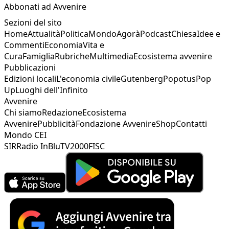
Abbonati ad Avvenire
Sezioni del sito
Home
Attualità
Politica
Mondo
Agorà
Podcast
Chiesa
Idee e
Commenti
Economia
Vita e
Cura
Famiglia
Rubriche
Multimedia
Ecosistema avvenire
Pubblicazioni
Edizioni locali
L'economia civile
Gutenberg
Popotus
Pop
Up
Luoghi dell'Infinito
Avvenire
Chi siamo
Redazione
Ecosistema
Avvenire
Pubblicità
Fondazione Avvenire
Shop
Contatti
Mondo CEI
SIR
Radio InBlu
TV2000
FISC