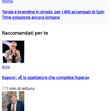
Roma
Tende e brandine in strada, per i 400 accampati di Spin
Time soluzione ancora lontana
Raccomandati per te
Arte
Kapoor: «È lo spettatore che completa l’opera»
1 min di lettura