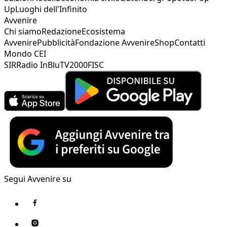
Up
Luoghi dell'Infinito
Avvenire
Chi siamo
Redazione
Ecosistema
Avvenire
Pubblicità
Fondazione Avvenire
Shop
Contatti
Mondo CEI
SIR
Radio InBlu
TV2000
FISC
Segui Avvenire su