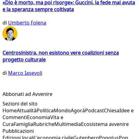
«Dio è morto, ma poi risorge»: Guccini, la fede mai avuta
e la speranza sempre coltivata
di
Umberto Folena
Centrosinistra, non esistono vere coalizioni senza
progetto culturale
di
Marco Iasevoli
Abbonati ad Avvenire
Sezioni del sito
Home
Attualità
Politica
Mondo
Agorà
Podcast
Chiesa
Idee e
Commenti
Economia
Vita e
Cura
Famiglia
Rubriche
Multimedia
Ecosistema avvenire
Pubblicazioni
Edizioni locali
L'economia civile
Gutenberg
Popotus
Pop