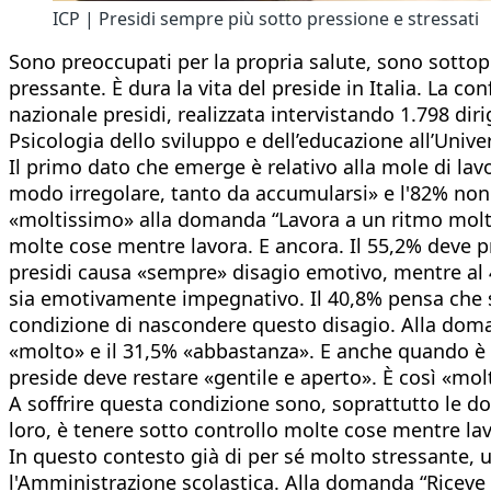
ICP | Presidi sempre più sotto pressione e stressati
Sono preoccupati per la propria salute, sono sottopos
pressante. È dura la vita del preside in Italia. La co
nazionale presidi, realizzata intervistando 1.798 diri
Psicologia dello sviluppo e dell’educazione all’Uni
Il primo dato che emerge è relativo alla mole di lavor
modo irregolare, tanto da accumularsi» e l'82% non 
«moltissimo» alla domanda “Lavora a un ritmo molto
molte cose mentre lavora. E ancora. Il 55,2% deve pr
presidi causa «sempre» disagio emotivo, mentre al 4
sia emotivamente impegnativo. Il 40,8% pensa che si
condizione di nascondere questo disagio. Alla doman
«molto» e il 31,5% «abbastanza». E anche quando è o
preside deve restare «gentile e aperto». È così «mol
A soffrire questa condizione sono, soprattutto le don
loro, è tenere sotto controllo molte cose mentre lavo
In questo contesto già di per sé molto stressante, 
l'Amministrazione scolastica. Alla domanda “Riceve 