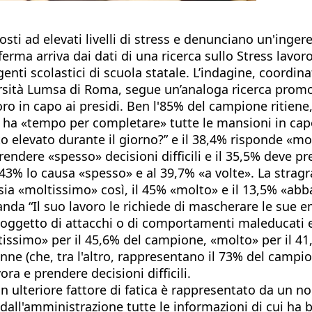
ti ad elevati livelli di stress e denunciano un'ingere
nferma arriva dai dati di una ricerca sullo Stress lavor
genti scolastici di scuola statale. L’indagine, coordina
versità Lumsa di Roma, segue un’analoga ricerca prom
o in capo ai presidi. Ben l'85% del campione ritiene, i
ha «tempo per completare» tutte le mansioni in capo 
 elevato durante il giorno?” e il 38,4% risponde «mo
endere «spesso» decisioni difficili e il 35,5% deve p
3% lo causa «spesso» e al 39,7% «a volte». La stragr
a «moltissimo» così, il 45% «molto» e il 13,5% «abba
da “Il suo lavoro le richiede di mascherare le sue em
ggetto di attacchi o di comportamenti maleducati e vi
tissimo» per il 45,6% del campione, «molto» per il 41
ne (che, tra l'altro, rappresentano il 73% del campion
ra e prendere decisioni difficili.
un ulteriore fattore di fatica è rappresentato da un 
dall'amministrazione tutte le informazioni di cui ha 