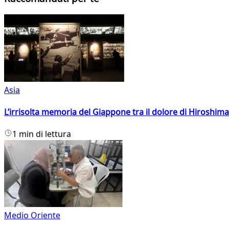
Asia
L’irrisolta memoria del Giappone tra il dolore di Hiroshima
1 min di lettura
Medio Oriente