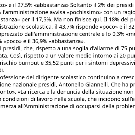
o» e il 27,5% «abbastanza» Soltanto il 2% dei presidi
9,1% l'amministrazione avvisa «pochissimo» con un ra
astanza» per il 17,5%. Ma non finisce qui. Il 18% dei p
trazione scolastica, il 43,7% risponde «poco» e il 32
 apprezzato dall'amministrazione centrale e lo 0,3% «m
% «poco» e il 36,9% «abbastanza».
i presidi, che, rispetto a una soglia d'allarme di 75 p
ata. Così, rispetto a un valore medio intorno ai 20 pun
 rischio burnout e 35,52 punti per i sintomi depressivi.
i.
ofessione del dirigente scolastico continuino a cres
ione nazionale presidi, Antonello Giannelli. Che ha pr
fronto». «La ricerca e la denuncia della situazione no
ndizioni di lavoro nella scuola, che incidono sull’effi
ermezza all’Amministrazione di occuparsi della prob