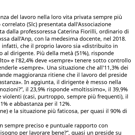
nza del lavoro nella loro vita privata sempre più
o correlato (Slc) presentata dall'Associazione
ta dalla professoressa Caterina Fiorilli, ordinario di
ossa dall’Anp, con la medesima docente, nel 2018.
nfatti, che il proprio lavoro sia «distribuito in
al dirigente. Più della metà (51%), risponde
lto» e l'82,4% deve «sempre» tenere sotto controllo
renderle «sempre». Una situazione che all'11,3% dei
ande maggioranza ritiene che il lavoro del preside
stanza». In aggiunta, il dirigente è messo nella
ozioni?”, il 23,9% risponde «moltissimo», il 39,9%
olenti (casi, purtroppo, sempre più frequenti), il
,1% e abbastanza per il 12%.
e) e la situazione più faticosa, per quasi il 90% di
non sempre preciso e puntuale rapporto con
bisogno per lavorare bene?”, quasi un preside su