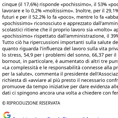
cinque (il 17,6%) risponde «pochissimo», il 53% «poc
lavorare e lo 0,2% «moltissimo». Inoltre, per il 2
futuri e per il 52,2% lo fa «poco», mentre lo fa «abb
«pochissimo» riconosciuto e apprezzato dall'amminis
scolastici ritiene che il proprio lavoro sia «molto»
«pochissimo» rispettato dall'amministrazione, il 39
Tutto ciò ha ripercussioni importanti sulla salute de
quanto riguarda l'influenza del lavoro sulla vita priv
lo stress, 54,9 per i problemi del sonno, 66,37 per il
bornout, in particolare, è aumentato di altri tre punt
«La complessità e le responsabilità connesse alla pr
per la salute», commenta il presidente dell'Associaz
richiesta di «avviare al più presto il necessario con
promuove da tempo iniziative per dare evidenza alle co
dati ci spingono ancora una volta a chiedere con f
© RIPRODUZIONE RISERVATA