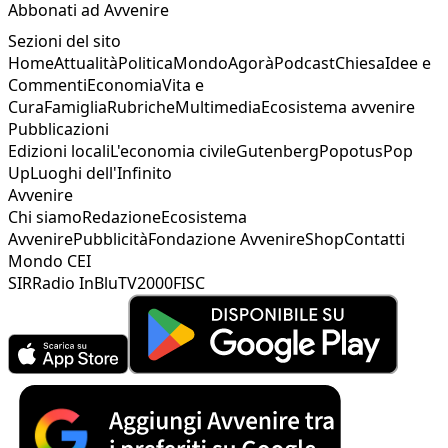
Abbonati ad Avvenire
Sezioni del sito
Home
Attualità
Politica
Mondo
Agorà
Podcast
Chiesa
Idee e
Commenti
Economia
Vita e
Cura
Famiglia
Rubriche
Multimedia
Ecosistema avvenire
Pubblicazioni
Edizioni locali
L'economia civile
Gutenberg
Popotus
Pop
Up
Luoghi dell'Infinito
Avvenire
Chi siamo
Redazione
Ecosistema
Avvenire
Pubblicità
Fondazione Avvenire
Shop
Contatti
Mondo CEI
SIR
Radio InBlu
TV2000
FISC