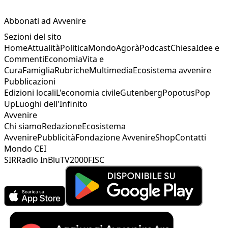
Abbonati ad Avvenire
Sezioni del sito
Home
Attualità
Politica
Mondo
Agorà
Podcast
Chiesa
Idee e
Commenti
Economia
Vita e
Cura
Famiglia
Rubriche
Multimedia
Ecosistema avvenire
Pubblicazioni
Edizioni locali
L'economia civile
Gutenberg
Popotus
Pop
Up
Luoghi dell'Infinito
Avvenire
Chi siamo
Redazione
Ecosistema
Avvenire
Pubblicità
Fondazione Avvenire
Shop
Contatti
Mondo CEI
SIR
Radio InBlu
TV2000
FISC