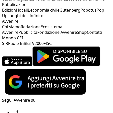
Pubblicazioni
Edizioni locali
L'economia civile
Gutenberg
Popotus
Pop
Up
Luoghi dell'Infinito
Avvenire
Chi siamo
Redazione
Ecosistema
Avvenire
Pubblicità
Fondazione Avvenire
Shop
Contatti
Mondo CEI
SIR
Radio InBlu
TV2000
FISC
Segui Avvenire su