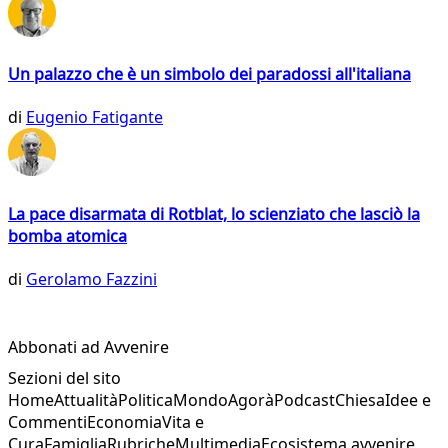
Un palazzo che è un simbolo dei paradossi all'italiana
di
Eugenio Fatigante
La pace disarmata di Rotblat, lo scienziato che lasciò la
bomba atomica
di
Gerolamo Fazzini
Abbonati ad Avvenire
Sezioni del sito
Home
Attualità
Politica
Mondo
Agorà
Podcast
Chiesa
Idee e
Commenti
Economia
Vita e
Cura
Famiglia
Rubriche
Multimedia
Ecosistema avvenire