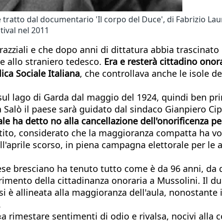
tratto dal documentario 'Il corpo del Duce', di Fabrizio Lau
tival nel 2011
azziali e che dopo anni di dittatura abbia trascinato 
e allo straniero tedesco.
Era e resterà cittadino onora
ca Sociale Italiana
, che controllava anche le isole 
 sul lago di Garda dal maggio del 1924, quindi ben prim
Salò il paese sarà guidato dal sindaco Gianpiero Cipa
le ha detto no alla cancellazione dell'onorificenza pe
attito, considerato che la maggioranza compatta ha v
ell'aprile scorso, in piena campagna elettorale per le
aese bresciano ha tenuto tutto come è da 96 anni, da
rimento della cittadinanza onoraria a Mussolini. Il du
si è allineata alla maggioranza dell'aula, nonostante 
.
«a rimestare sentimenti di odio e rivalsa, nocivi alla