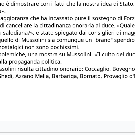
 è dimostrare con i fatti che la nostra idea di Stato,
a».
 maggioranza che ha incassato pure il sostegno di For
a di cancellare la cittadinanza onoraria al duce. «Qual
à salodiana?», è stato spiegato dai consiglieri di ma
e quello di Mussolini sia comunque un "brand" spendi
 nostalgici non sono pochissimi.
olemiche, una mostra su Mussolini. «Il culto del duce
alla propaganda politica.
olini risulta cittadino onorario: Coccaglio, Bovegno,
Ghedi, Azzano Mella, Barbariga, Bornato, Provaglio d'