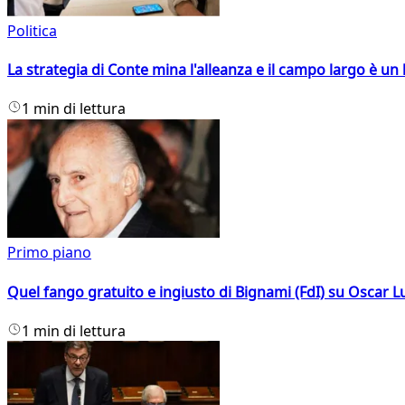
Politica
La strategia di Conte mina l'alleanza e il campo largo è un 
1 min di lettura
Primo piano
Quel fango gratuito e ingiusto di Bignami (FdI) su Oscar Lu
1 min di lettura