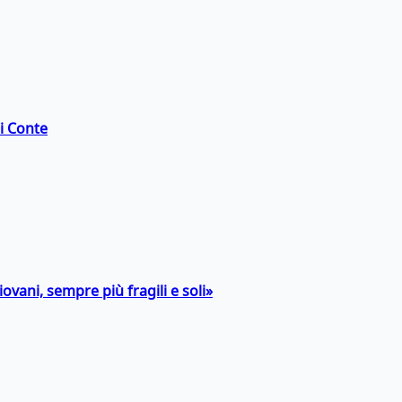
di Conte
ovani, sempre più fragili e soli»