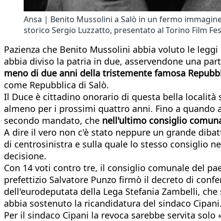
Ansa | Benito Mussolini a Salò in un fermo immagine 
storico Sergio Luzzatto, presentato al Torino Film Fes
Pazienza che Benito Mussolini abbia voluto le leggi r
abbia diviso la patria in due, asservendone una part
meno di due anni della tristemente famosa Repubbli
come Repubblica di Salò.
Il Duce è cittadino onorario di questa bella località
almeno per i prossimi quattro anni. Fino a quando a 
secondo mandato, che
nell'ultimo consiglio comuna
A dire il vero non c'è stato neppure un grande dib
di centrosinistra e sulla quale lo stesso consiglio n
decisione.
Con 14 voti contro tre, il consiglio comunale del p
prefettizio Salvatore Punzo firmò il decreto di confe
dell'eurodeputata della Lega Stefania Zambelli, che 
abbia sostenuto la ricandidatura del sindaco Cipani
Per il sindaco Cipani la revoca sarebbe servita solo 