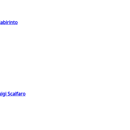
labirinto
igi Scalfaro