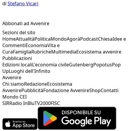
di
Stefano Vicari
Abbonati ad Avvenire
Sezioni del sito
Home
Attualità
Politica
Mondo
Agorà
Podcast
Chiesa
Idee e
Commenti
Economia
Vita e
Cura
Famiglia
Rubriche
Multimedia
Ecosistema avvenire
Pubblicazioni
Edizioni locali
L'economia civile
Gutenberg
Popotus
Pop
Up
Luoghi dell'Infinito
Avvenire
Chi siamo
Redazione
Ecosistema
Avvenire
Pubblicità
Fondazione Avvenire
Shop
Contatti
Mondo CEI
SIR
Radio InBlu
TV2000
FISC