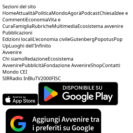
Sezioni del sito
Home
Attualità
Politica
Mondo
Agorà
Podcast
Chiesa
Idee e
Commenti
Economia
Vita e
Cura
Famiglia
Rubriche
Multimedia
Ecosistema avvenire
Pubblicazioni
Edizioni locali
L'economia civile
Gutenberg
Popotus
Pop
Up
Luoghi dell'Infinito
Avvenire
Chi siamo
Redazione
Ecosistema
Avvenire
Pubblicità
Fondazione Avvenire
Shop
Contatti
Mondo CEI
SIR
Radio InBlu
TV2000
FISC