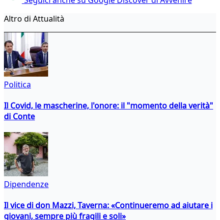
Altro di Attualità
Politica
Il Covid, le mascherine, l'onore: il "momento della verità"
di Conte
Dipendenze
Il vice di don Mazzi, Taverna: «Continueremo ad aiutare i
giovani, sempre più fragili e soli»