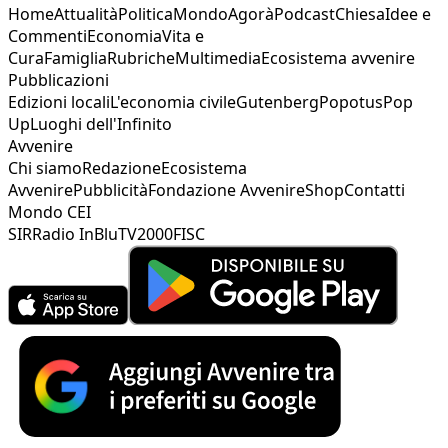
Home
Attualità
Politica
Mondo
Agorà
Podcast
Chiesa
Idee e
Commenti
Economia
Vita e
Cura
Famiglia
Rubriche
Multimedia
Ecosistema avvenire
Pubblicazioni
Edizioni locali
L'economia civile
Gutenberg
Popotus
Pop
Up
Luoghi dell'Infinito
Avvenire
Chi siamo
Redazione
Ecosistema
Avvenire
Pubblicità
Fondazione Avvenire
Shop
Contatti
Mondo CEI
SIR
Radio InBlu
TV2000
FISC