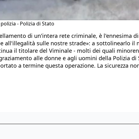
olizia - Polizia di Stato
llamento di un'intera rete criminale, è l'ennesima di
ll'illegalità sulle nostre strade»: a sottolinearlo il 
tinua il titolare del Viminale - molti dei quali minor
graziamento alle donne e agli uomini della Polizia di
portato a termine questa operazione. La sicurezza no