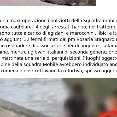
n una maxi-operazione i poliziotti della Squadra mobil
odia cautelare - 4 degli arrestati hanno, nel frattem
ono tutte a carico di egiziani e marocchini, libici e i
o aggiunti 32 fermi firmati dal pm Rosaria Stagnaro 
no rispondere di associazione per delinquere. La famig
nine, mentre i giovani italiani di seconda generazione
mattinata una serie di perquisizioni. I luoghi oggetto
i rapine della squadra Mobile avrebbero individuato 
 romena dove ricettavano la refurtiva, spesso oggetti