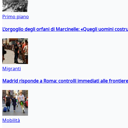
Primo piano
L’orgoglio degli orfani di Marcinelle: «Quegli uomini costr
Migranti
Madrid risponde a Roma: controlli immediati alle frontiere p
Mobilità