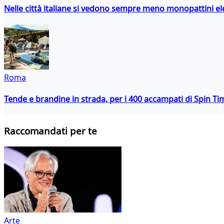
Nelle città italiane si vedono sempre meno monopattini ele
Roma
Tende e brandine in strada, per i 400 accampati di Spin T
Raccomandati per te
Arte