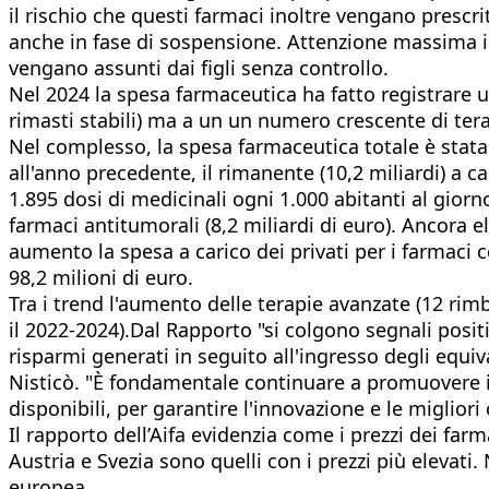
il rischio che questi farmaci inoltre vengano presc
anche in fase di sospensione. Attenzione massima inf
vengano assunti dai figli senza controllo.
Nel 2024 la spesa farmaceutica ha fatto registrare
rimasti stabili) ma a un un numero crescente di tera
Nel complesso, la spesa farmaceutica totale è stata p
all'anno precedente, il rimanente (10,2 miliardi) a ca
1.895 dosi di medicinali ogni 1.000 abitanti al giorn
farmaci antitumorali (8,2 miliardi di euro). Ancora el
aumento la spesa a carico dei privati per i farmaci c
98,2 milioni di euro.
Tra i trend l'aumento delle terapie avanzate (12 rimb
il 2022-2024).Dal Rapporto "si colgono segnali posit
risparmi generati in seguito all'ingresso degli equiv
Nisticò. "È fondamentale continuare a promuovere il c
disponibili, per garantire l'innovazione e le migliori 
Il rapporto dell’Aifa evidenzia come i prezzi dei farm
Austria e Svezia sono quelli con i prezzi più elevat
europea.