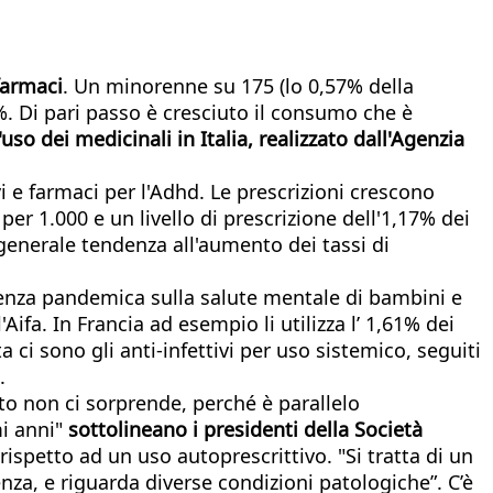
farmaci
. Un minorenne su 175 (lo 0,57% della
%. Di pari passo è cresciuto il consumo che è
o dei medicinali in Italia, realizzato dall'Agenzia
vi e farmaci per l'Adhd. Le prescrizioni crescono
 per 1.000 e un livello di prescrizione dell'1,17% dei
a generale tendenza all'aumento dei tassi di
rgenza pandemica sulla salute mentale di bambini e
Aifa. In Francia ad esempio li utilizza l’ 1,61% dei
a ci sono gli anti-infettivi per uso sistemico, seguiti
.
o non ci sorprende, perché è parallelo
mi anni"
sottolineano i presidenti della Società
spetto ad un uso autoprescrittivo. "Si tratta di un
cenza, e riguarda diverse condizioni patologiche”. C’è