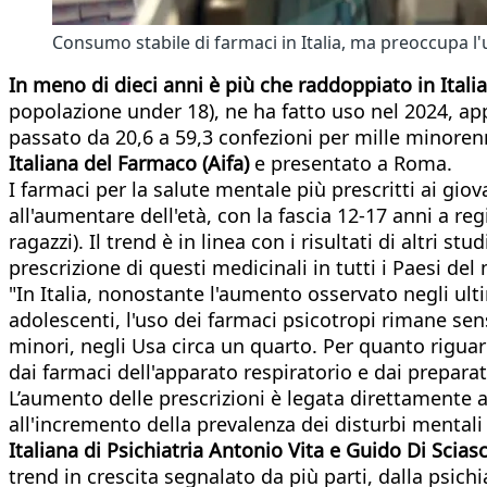
Consumo stabile di farmaci in Italia, ma preoccupa l'u
In meno di dieci anni è più che raddoppiato in Ital
popolazione under 18), ne ha fatto uso nel 2024, ap
passato da 20,6 a 59,3 confezioni per mille minoren
Italiana del Farmaco (Aifa)
e presentato a Roma.
I farmaci per la salute mentale più prescritti ai gio
all'aumentare dell'età, con la fascia 12‐17 anni a reg
ragazzi). Il trend è in linea con i risultati di altri
prescrizione di questi medicinali in tutti i Paesi d
"In Italia, nonostante l'aumento osservato negli ul
adolescenti, l'uso dei farmaci psicotropi rimane sensi
minori, negli Usa circa un quarto. Per quanto riguarda 
dai farmaci dell'apparato respiratorio e dai preparati
L’aumento delle prescrizioni è legata direttamente 
all'incremento della prevalenza dei disturbi mentali
Italiana di Psichiatria Antonio Vita e Guido Di Scias
trend in crescita segnalato da più parti, dalla psichi