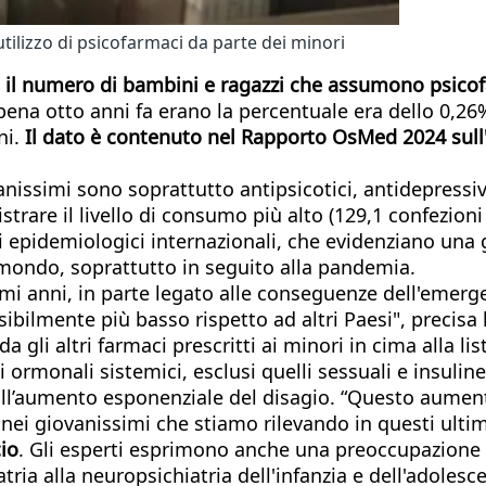
tilizzo di psicofarmaci da parte dei minori
ia il numero di bambini e ragazzi che assumono psico
pena otto anni fa erano la percentuale era dello 0,26
ni.
Il dato è contenuto nel Rapporto OsMed 2024 sull'us
vanissimi sono soprattutto antipsicotici, antidepressi
istrare il livello di consumo più alto (129,1 confezioni
 studi epidemiologici internazionali, che evidenziano un
el mondo, soprattutto in seguito alla pandemia.
timi anni, in parte legato alle conseguenze dell'eme
bilmente più basso rispetto ad altri Paesi", precisa l'
gli altri farmaci prescritti ai minori in cima alla list
 ormonali sistemici, esclusi quelli sessuali e insuline
all’aumento esponenziale del disagio. “Questo aument
 nei giovanissimi che stiamo rilevando in questi ulti
cio
. Gli esperti esprimono anche una preoccupazione ri
atria alla neuropsichiatria dell'infanzia e dell'adoles