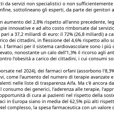
ritti da servizi non specialistici o non sufficientem
ine, sottolineano gli esperti, da parte dei genitori a
 un aumento del 2,8% rispetto all'anno precedente, l
pie innovative e ad alto costo rimborsate dal servizio
ari a 37,2 miliardi di euro: il 72% (26,8 miliardi) a 
rico dei cittadini, in flessione del 4,6% rispetto allo 
o. I farmaci per il sistema cardiovascolare sono i più
evato, nonostante un calo dell’1,3% il ricorso agli ant
ontro l'obesità a carico dei cittadini, i cui consumi 
orsate nel 2024), dei farmaci orfani (assorbono l'8,3%
ivi, come l'aumento del numero di terapie avanzate e 
alenti nelle liste di trasparenza Aifa. Ma c'è ancora d
onsumo dei generici, l'aderenza alle terapie, l'appro
opportunità di cura ai pazienti nel rispetto della soste
aci in Europa siano in media del 62,5% più alti rispett
i. Nel complesso, la spesa farmaceutica con un valore 