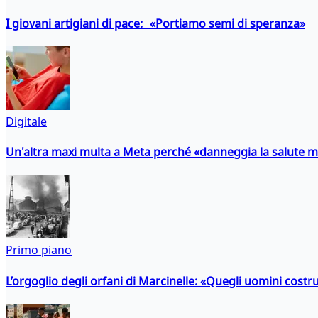
I giovani artigiani di pace: «Portiamo semi di speranza»
Digitale
Un'altra maxi multa a Meta perché «danneggia la salute m
Primo piano
L’orgoglio degli orfani di Marcinelle: «Quegli uomini costr