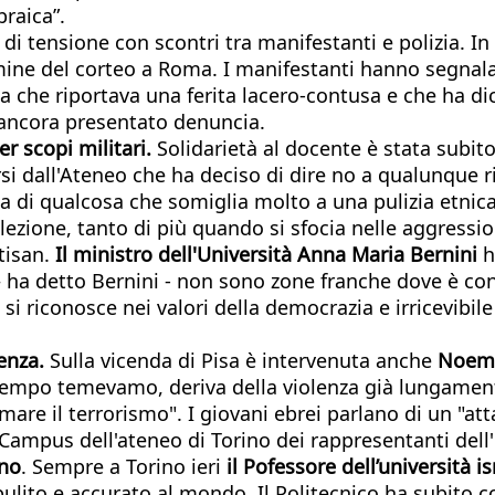
braica”.
i tensione con scontri tra manifestanti e polizia. In 
mine del corteo a Roma. I manifestanti hanno segnalat
na che riportava una ferita lacero-contusa e che ha d
 ancora presentato denuncia.
r scopi militari.
Solidarietà al docente è stata subit
rsi dall'Ateneo che ha deciso di dire no a qualunque ri
ma di qualcosa che somiglia molto a una pulizia etnic
ezione, tanto di più quando si sfocia nelle aggression
tisan.
Il ministro dell'Università Anna Maria Bernini
h
– ha detto Bernini - non sono zone franche dove è co
 si riconosce nei valori della democrazia e irricevib
enza.
Sulla vicenda di Pisa è intervenuta anche
Noemi
tempo temevamo, deriva della violenza già lungamente
are il terrorismo". I giovani ebrei parlano di un "att
 Campus dell'ateneo di Torino dei rappresentanti dell'
ano
. Sempre a Torino ieri
il Pofessore dell’università i
ù pulito e accurato al mondo. Il Politecnico ha subito