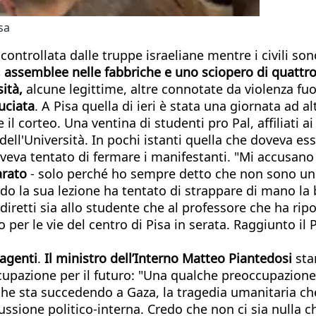
isa
à controllata dalle truppe israeliane mentre i civili so
tà, assemblee nelle fabbriche e uno sciopero di quattro
ità,
alcune legittime, altre connotate da violenza fuo
uciata
. A Pisa quella di ieri è stata una giornata ad 
l corteo. Una ventina di studenti pro Pal, affiliati ai 
e dell'Università. In pochi istanti quella che doveva 
veva tentato di fermare i manifestanti. "Mi accusano 
arato
- solo perché ho sempre detto che non sono un 
o la sua lezione ha tentato di strappare di mano la 
diretti sia allo studente che al professore che ha rip
per le vie del centro di Pisa in serata. Raggiunto il Po
 agenti
.
Il ministro dell’Interno Matteo Piantedosi
sta
cupazione per il futuro: "Una qualche preoccupazione
 che sta succedendo a Gaza, la tragedia umanitaria ch
ssione politico-interna. Credo che non ci sia nulla ch