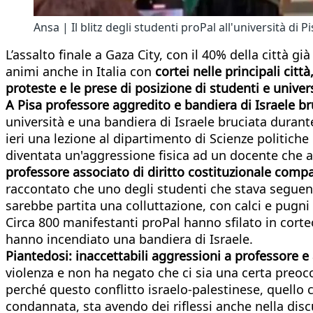
Ansa | Il blitz degli studenti proPal all'università di P
L’assalto finale a Gaza City, con il 40% della città gi
animi anche in Italia con
cortei nelle principali cit
proteste e le prese di posizione di studenti e univers
A Pisa professore aggredito e bandiera di Israele br
università e una bandiera di Israele bruciata durante i
ieri una lezione al dipartimento di Scienze politich
diventata un'aggressione fisica ad un docente che a
professore associato di diritto costituzionale comp
raccontato che uno degli studenti che stava seguend
sarebbe partita una colluttazione, con calci e pugni 
Circa 800 manifestanti proPal hanno sfilato in corteo 
hanno incendiato una bandiera di Israele.
Piantedosi: inaccettabili aggressioni a professore e
violenza e non ha negato che ci sia una certa preoc
perché questo conflitto israelo-palestinese, quello
condannata, sta avendo dei riflessi anche nella discu