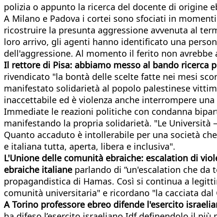
polizia o appunto la ricerca del docente di origine e
A Milano e Padova i cortei sono sfociati in momenti d
ricostruire la presunta aggressione avvenuta al ter
loro arrivo, gli agenti hanno identificato una perso
dell'aggressione. Al momento il ferito non avrebbe
Il rettore di Pisa: abbiamo messo al bando ricerca pe
rivendicato "la bontà delle scelte fatte nei mesi sco
manifestato solidarietà al popolo palestinese vitti
inaccettabile ed è violenza anche interrompere una l
Immediate le reazioni politiche con condanna bipar
manifestando la propria solidarietà. "Le Università 
Quanto accaduto è intollerabile per una società che
e italiana tutta, aperta, libera e inclusiva".
L'Unione delle comunità ebraiche: escalation di viol
ebraiche italiane
parlando di “un'escalation che da 
propagandistica di Hamas. Così si continua a legittim
comunità universitaria" e ricordano "la cacciata dal
A Torino professore ebreo difende l'esercito israeli
ha difeso l’esercito israeliano Idf definendolo il pi