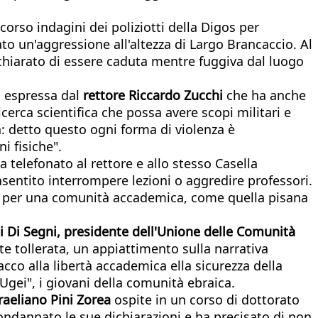
corso indagini dei poliziotti della Digos per
o un'aggressione all'altezza di Largo Brancaccio. Al
ichiarato di essere caduta mentre fuggiva dal luogo
o espressa dal
rettore Riccardo Zucchi
che ha anche
cerca scientifica che possa avere scopi militari e
a: detto questo ogni forma di violenza è
i fisiche".
a telefonato al rettore e allo stesso Casella
nsentito interrompere lezioni o aggredire professori.
ile per una comunità accademica, come quella pisana
 Di Segni, presidente dell'Unione delle Comunità
 tollerata, un appiattimento sulla narrativa
acco alla libertà accademica ella sicurezza della
Ugei", i giovani della comunità ebraica.
sraeliano Pini Zorea
ospite in un corso di dottorato
 condannato le sue dichiarazioni e ha precisato di non