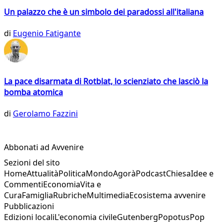
Un palazzo che è un simbolo dei paradossi all'italiana
di
Eugenio Fatigante
La pace disarmata di Rotblat, lo scienziato che lasciò la
bomba atomica
di
Gerolamo Fazzini
Abbonati ad Avvenire
Sezioni del sito
Home
Attualità
Politica
Mondo
Agorà
Podcast
Chiesa
Idee e
Commenti
Economia
Vita e
Cura
Famiglia
Rubriche
Multimedia
Ecosistema avvenire
Pubblicazioni
Edizioni locali
L'economia civile
Gutenberg
Popotus
Pop