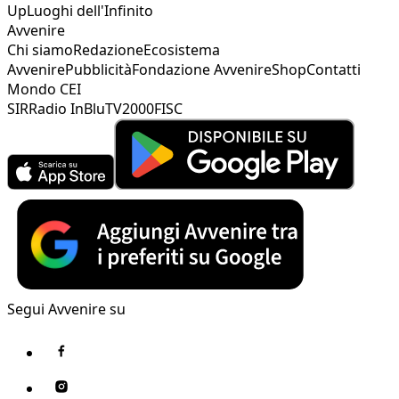
Up
Luoghi dell'Infinito
Avvenire
Chi siamo
Redazione
Ecosistema
Avvenire
Pubblicità
Fondazione Avvenire
Shop
Contatti
Mondo CEI
SIR
Radio InBlu
TV2000
FISC
Segui Avvenire su