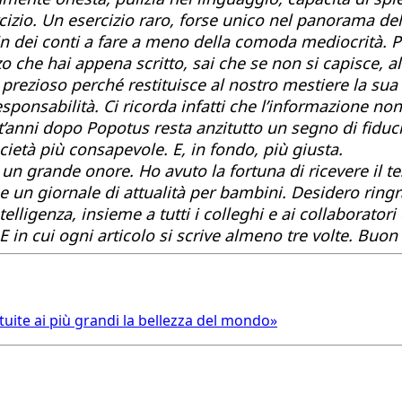
izio. Un esercizio raro, forse unico nel panorama dell
in fin dei conti a fare a meno della comoda mediocrità
zzo che hai appena scritto, sai che se non si capisce, 
rezioso perché restituisce al nostro mestiere la sua 
esponsabilità. Ci ricorda infatti che l’informazione n
anni dopo Popotus resta anzitutto un segno di fiducia
ietà più consapevole. E, in fondo, più giusta.
 un grande onore. Ho avuto la fortuna di ricevere il t
 un giornale di attualità per bambini. Desidero ringra
ligenza, insieme a tutti i colleghi e ai collaboratori 
E in cui ogni articolo si scrive almeno tre volte. Bu
tuite ai più grandi la bellezza del mondo»