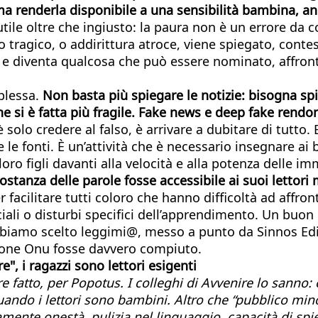
ma renderla disponibile a una sensibilità bambina, a
tile oltre che ingiusto: la paura non è un errore da 
o tragico, o addirittura atroce, viene spiegato, cont
 e diventa qualcosa che può essere nominato, affron
mplessa.
Non basta più spiegare le notizie: bisogna spi
ne si è fatta più fragile. Fake news e deep fake rend
è solo credere al falso, è arrivare a dubitare di tutto
 le fonti. È un’attività che è necessario insegnare ai
oro figli davanti alla velocità e alla potenza delle im
stanza delle parole fosse accessibile ai suoi lettori 
r facilitare tutti coloro che hanno difficoltà ad affr
iali o disturbi specifici dell’apprendimento. Un buon 
abbiamo scelto leggimi@, messo a punto da Sinnos Edit
zione Onu fosse davvero compiuto.
", i ragazzi sono lettori esigenti
e fatto, per Popotus. I colleghi di Avvenire lo sanno:
quando i lettori sono bambini. Altro che “pubblico mino
mente onestà, pulizia nel linguaggio, capacità di spie