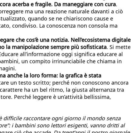
ncora acerba e fragile. Da maneggiare con cura
.
correggere ma una reazione naturale davanti a ciò
estualizzato, quando se ne chiariscono cause e
tato, condiviso. La conoscenza non consola ma
egare che cos’è una notizia. Nell’ecosistema digitale
ono la manipolazione sempre più sofisticata
. Si mette
. Educare all’informazione oggi significa educare al
 bambini, un compito irrinunciabile che chiama in
magini.
ma anche la loro forma: la grafica è stata
ontare un testo scritto; perché non conoscono ancora
carattere ha un bel ritmo, la giusta alternanza tra
ore. Perché leggere è un’attività bellissima,
 è difficile raccontare ogni giorno il mondo senza
re”: i bambini sono lettori esigenti, vanno dritti al
gare ciò che accade. Da trent’anni il nostro giornale