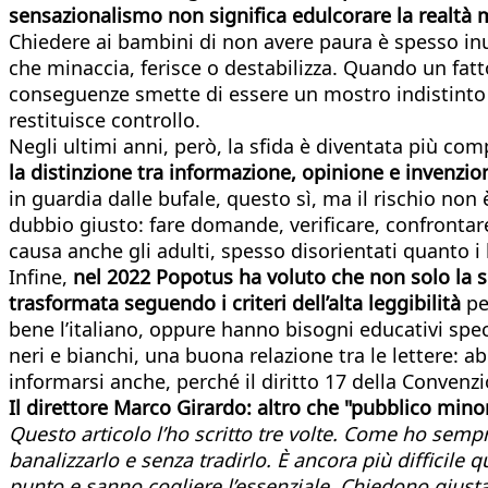
sensazionalismo non significa edulcorare la realtà 
Chiedere ai bambini di non avere paura è spesso inu
che minaccia, ferisce o destabilizza. Quando un fatt
conseguenze smette di essere un mostro indistinto
restituisce controllo.
Negli ultimi anni, però, la sfida è diventata più co
la distinzione tra informazione, opinione e invenzio
in guardia dalle bufale, questo sì, ma il rischio non 
dubbio giusto: fare domande, verificare, confrontare
causa anche gli adulti, spesso disorientati quanto i l
Infine,
nel 2022 Popotus ha voluto che non solo la so
trasformata seguendo i criteri dell’alta leggibilità
pe
bene l’italiano, oppure hanno bisogni educativi spec
neri e bianchi, una buona relazione tra le lettere: 
informarsi anche, perché il diritto 17 della Conven
Il direttore Marco Girardo: altro che "pubblico minore
Questo articolo l’ho scritto tre volte. Come ho sempr
banalizzarlo e senza tradirlo. È ancora più difficile 
punto e sanno cogliere l’essenziale. Chiedono giusta