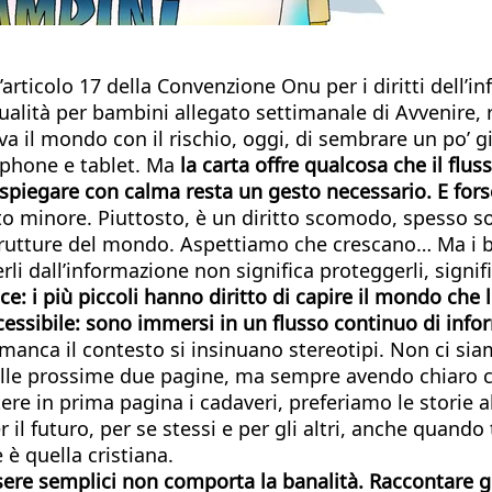
’articolo 17 della Convenzione Onu per i diritti dell’inf
ualità per bambini allegato settimanale di Avvenire, 
a il mondo con il rischio, oggi, di sembrare un po’ gi
rtphone e tablet. Ma
la carta offre qualcosa che il fl
a, spiegare con calma resta un gesto necessario. E f
tto minore. Piuttosto, è un diritto scomodo, spesso sot
e brutture del mondo. Aspettiamo che crescano… Ma i 
 dall’informazione non significa proteggerli, signific
 i più piccoli hanno diritto di capire il mondo che 
cessibile: sono immersi in un flusso continuo di inf
anca il contesto si insinuano stereotipi. Non ci si
elle prossime due pagine, ma sempre avendo chiaro ch
ere in prima pagina i cadaveri, preferiamo le storie
 il futuro, per se stessi e per gli altri, anche quan
è quella cristiana.
ssere semplici non comporta la banalità. Raccontare gu