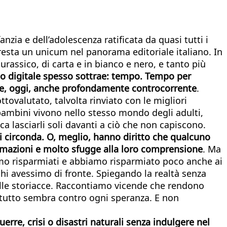
anzia e dell’adolescenza ratificata da quasi tutti i
resta un unicum nel panorama editoriale italiano. In
urassico, di carta e in bianco e nero, e tanto più
usso digitale spesso sottrae: tempo. Tempo per
orse, oggi, anche profondamente controcorrente
.
tovalutato, talvolta rinviato con le migliori
bambini vivono nello stesso mondo degli adulti,
a lasciarli soli davanti a ciò che non capiscono.
li circonda. O, meglio, hanno diritto che qualcuno
ormazioni e molto sfugge alla loro comprensione
. Ma
amo risparmiati e abbiamo risparmiato poco anche ai
i avessimo di fronte. Spiegando la realtà senza
 alle storiacce. Raccontiamo vicende che rendono
do tutto sembra contro ogni speranza. E non
erre, crisi o disastri naturali senza indulgere nel