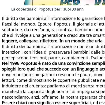
La copertina di Popotus per i suoi 30 anni
Il diritto dei bambini all’informazione lo garantisce l
Paesi del mondo. Eppure, Popotus, il giornale di att
solitudine, da trent’anni, racconta ai bambini come v
che si rivolge a una generazione cresciuta tra sma
leggere, collegare, riflettere. In un mondo che url
Il diritto dei bambini all’informazione non è un diri
intenzioni, con l’idea di preservare i bambini dall
percepiscono tensioni, paure, cambiamenti. Escluderli
Nel 1996 Popotus è nato da una convinzione semplice:
spieghi loro quel che succede con un linguaggio ac
dove mancano spiegazioni crescono le paure, dove m
lettori, come dimostrano le copertine pubblicate n
indulgere nel cruento: parliamo di morti senza mett
manifesta la capacità degli uomini di impegnarsi per
nascondiamo, anzi, offriamo, la nostra speranza che 
Essere chiari non significa essere superficiali, ed e