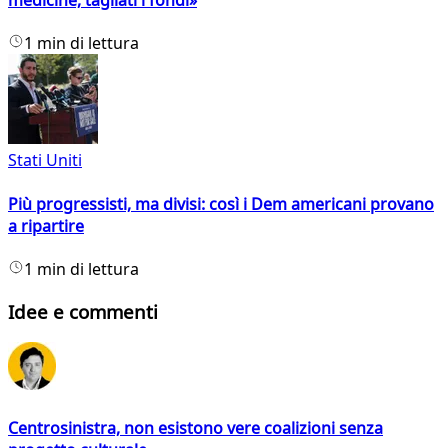
medicine, tagliati i fondi»
1 min di lettura
Stati Uniti
Più progressisti, ma divisi: così i Dem americani provano
a ripartire
1 min di lettura
Idee e commenti
Centrosinistra, non esistono vere coalizioni senza