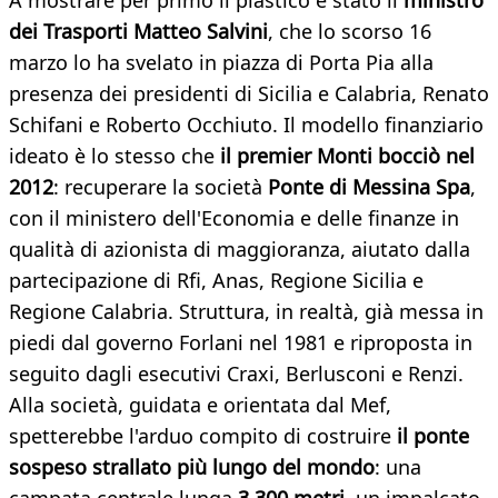
A mostrare per primo il plastico è stato il
ministro
dei Trasporti Matteo Salvini
, che lo scorso 16
marzo lo ha svelato in piazza di Porta Pia alla
presenza dei presidenti di Sicilia e Calabria, Renato
Schifani e Roberto Occhiuto. Il modello finanziario
ideato è lo stesso che
il premier Monti bocciò nel
2012
: recuperare la società
Ponte di Messina Spa
,
con il ministero dell'Economia e delle finanze in
qualità di azionista di maggioranza, aiutato dalla
partecipazione di Rfi, Anas, Regione Sicilia e
Regione Calabria. Struttura, in realtà, già messa in
piedi dal governo Forlani nel 1981 e riproposta in
seguito dagli esecutivi Craxi, Berlusconi e Renzi.
Alla società, guidata e orientata dal Mef,
spetterebbe l'arduo compito di costruire
il ponte
sospeso strallato più lungo del mondo
: una