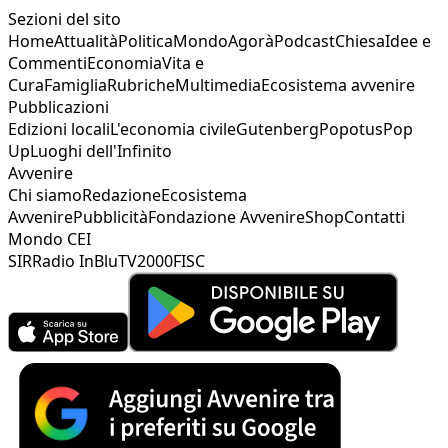
Sezioni del sito
Home
Attualità
Politica
Mondo
Agorà
Podcast
Chiesa
Idee e
Commenti
Economia
Vita e
Cura
Famiglia
Rubriche
Multimedia
Ecosistema avvenire
Pubblicazioni
Edizioni locali
L'economia civile
Gutenberg
Popotus
Pop
Up
Luoghi dell'Infinito
Avvenire
Chi siamo
Redazione
Ecosistema
Avvenire
Pubblicità
Fondazione Avvenire
Shop
Contatti
Mondo CEI
SIR
Radio InBlu
TV2000
FISC