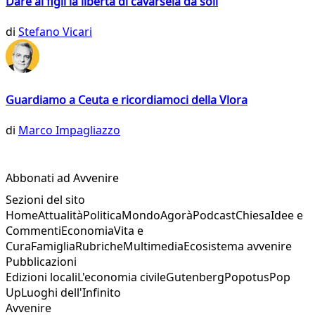
Dare ai figli la libertà di cavarsela da soli
di
Stefano Vicari
Guardiamo a Ceuta e ricordiamoci della Vlora
di
Marco Impagliazzo
Abbonati ad Avvenire
Sezioni del sito
Home
Attualità
Politica
Mondo
Agorà
Podcast
Chiesa
Idee e
Commenti
Economia
Vita e
Cura
Famiglia
Rubriche
Multimedia
Ecosistema avvenire
Pubblicazioni
Edizioni locali
L'economia civile
Gutenberg
Popotus
Pop
Up
Luoghi dell'Infinito
Avvenire