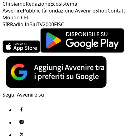
Chi siamo
Redazione
Ecosistema
Avvenire
Pubblicità
Fondazione Avvenire
Shop
Contatti
Mondo CEI
SIR
Radio InBlu
TV2000
FISC
Segui Avvenire su