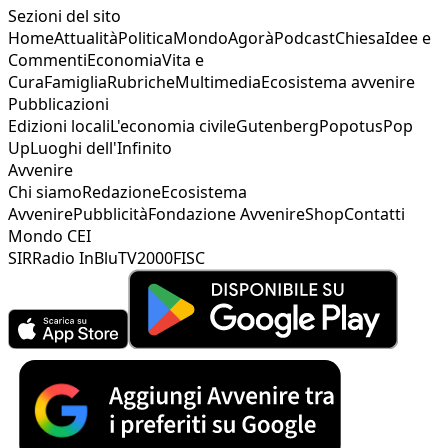
Sezioni del sito
Home
Attualità
Politica
Mondo
Agorà
Podcast
Chiesa
Idee e
Commenti
Economia
Vita e
Cura
Famiglia
Rubriche
Multimedia
Ecosistema avvenire
Pubblicazioni
Edizioni locali
L'economia civile
Gutenberg
Popotus
Pop
Up
Luoghi dell'Infinito
Avvenire
Chi siamo
Redazione
Ecosistema
Avvenire
Pubblicità
Fondazione Avvenire
Shop
Contatti
Mondo CEI
SIR
Radio InBlu
TV2000
FISC