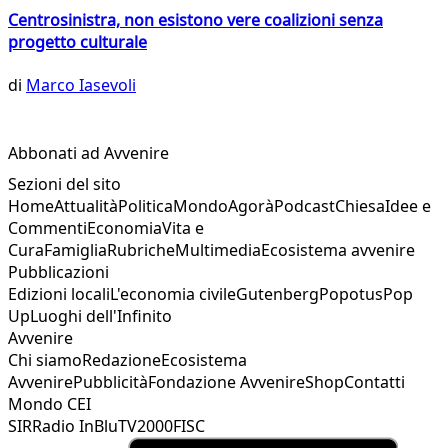
Centrosinistra, non esistono vere coalizioni senza
progetto culturale
di
Marco Iasevoli
Abbonati ad Avvenire
Sezioni del sito
Home
Attualità
Politica
Mondo
Agorà
Podcast
Chiesa
Idee e
Commenti
Economia
Vita e
Cura
Famiglia
Rubriche
Multimedia
Ecosistema avvenire
Pubblicazioni
Edizioni locali
L'economia civile
Gutenberg
Popotus
Pop
Up
Luoghi dell'Infinito
Avvenire
Chi siamo
Redazione
Ecosistema
Avvenire
Pubblicità
Fondazione Avvenire
Shop
Contatti
Mondo CEI
SIR
Radio InBlu
TV2000
FISC