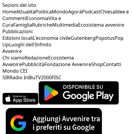
Sezioni del sito
Home
Attualità
Politica
Mondo
Agorà
Podcast
Chiesa
Idee e
Commenti
Economia
Vita e
Cura
Famiglia
Rubriche
Multimedia
Ecosistema avvenire
Pubblicazioni
Edizioni locali
L'economia civile
Gutenberg
Popotus
Pop
Up
Luoghi dell'Infinito
Avvenire
Chi siamo
Redazione
Ecosistema
Avvenire
Pubblicità
Fondazione Avvenire
Shop
Contatti
Mondo CEI
SIR
Radio InBlu
TV2000
FISC