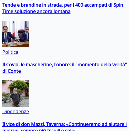
Tende e brandine in strada, per i 400 accampati di Spin
Time soluzione ancora lontana
Politica
Il Covid, le mascherine, l'onore: il "momento della verità"
di Conte
Dipendenze
Il vice di don Mazzi, Taverna: «Continueremo ad aiutare i
giovani, sempre più fragili e soli»