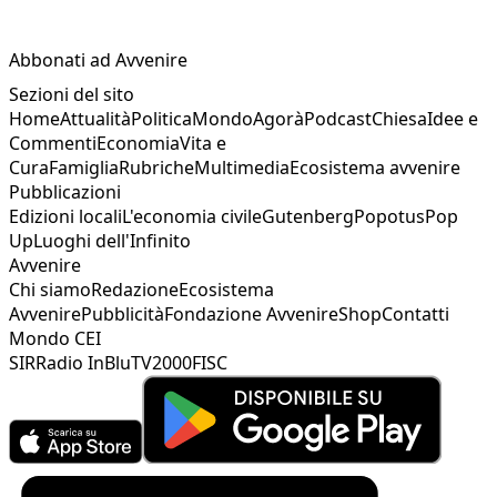
Abbonati ad Avvenire
Sezioni del sito
Home
Attualità
Politica
Mondo
Agorà
Podcast
Chiesa
Idee e
Commenti
Economia
Vita e
Cura
Famiglia
Rubriche
Multimedia
Ecosistema avvenire
Pubblicazioni
Edizioni locali
L'economia civile
Gutenberg
Popotus
Pop
Up
Luoghi dell'Infinito
Avvenire
Chi siamo
Redazione
Ecosistema
Avvenire
Pubblicità
Fondazione Avvenire
Shop
Contatti
Mondo CEI
SIR
Radio InBlu
TV2000
FISC