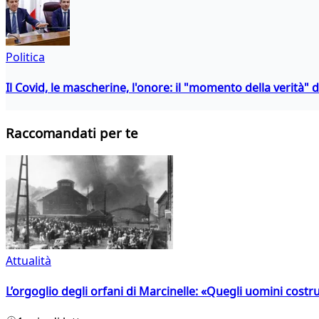
Politica
Il Covid, le mascherine, l'onore: il "momento della verità" 
Raccomandati per te
Attualità
L’orgoglio degli orfani di Marcinelle: «Quegli uomini costr