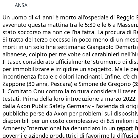
ANSA |
Un uomo di 41 anni è morto all’ospedale di Reggio 
avvenuto questa mattina tra le 5:30 e le 6 a Massenza
stato soccorso ma non ce l’ha fatta. La procura di R
Si tratta del terzo decesso in poco meno di un mese a
morti in un solo fine settimana: Gianpaolo Demartis,
albanese, colpito per tre volte dai carabinieri nell’
Il taser, considerato ufficialmente “strumento di dis
per immobilizzare e irrigidire un soggetto. Ma le per
incontinenza fecale e dolori lancinanti. Infine, c’è c
Zappone (30 anni, Pescara) e Simone de Gregorio (35 a
Il Comitato Onu contro la tortura considera il taser 
testati. Prima della loro introduzione a marzo 2022,
dalla Axon Public Safety Germany - l'azienda di origi
pubbliche perse da Axon per problemi sui dispositivi
disponibili per un costo complessivo di 8,5 milioni d
Amnesty International ha denunciato in un
report
l
governi e aziende produttrici di favorirne la diffusio