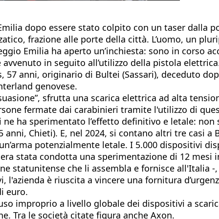
Emilia dopo essere stato colpito con
un taser dalla po
tico, frazione alle porte della città. L’uomo, un pluri
eggio Emilia ha aperto un’inchiesta: sono in corso acc
vvenuto in seguito all’utilizzo della pistola elettrica
 57 anni, originario di Bultei (Sassari), deceduto dop
hinterland genovese.
suasione”, sfrutta una scarica elettrica ad alta tensio
sone fermate dai carabinieri tramite l'utilizzo di que
hi ne ha sperimentato l’effetto definitivo e letale: no
nni, Chieti). E, nel 2024, si contano altri tre casi a 
un’arma potenzialmente letale. I 5.000 dispositivi dis
 era stata condotta una sperimentazione di 12 mesi in
ne statunitense che li assembla e fornisce all'Italia -
, l'azienda è riuscita a vincere una fornitura d’urgen
i euro.
’uso improprio a livello globale dei dispositivi a scar
ne. Tra le società citate figura anche Axon.