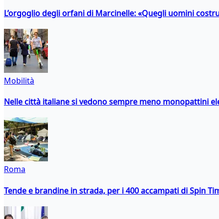
L’orgoglio degli orfani di Marcinelle: «Quegli uomini costr
Mobilità
Nelle città italiane si vedono sempre meno monopattini ele
Roma
Tende e brandine in strada, per i 400 accampati di Spin T