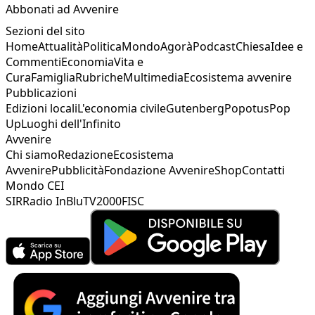
Abbonati ad Avvenire
Sezioni del sito
Home
Attualità
Politica
Mondo
Agorà
Podcast
Chiesa
Idee e
Commenti
Economia
Vita e
Cura
Famiglia
Rubriche
Multimedia
Ecosistema avvenire
Pubblicazioni
Edizioni locali
L'economia civile
Gutenberg
Popotus
Pop
Up
Luoghi dell'Infinito
Avvenire
Chi siamo
Redazione
Ecosistema
Avvenire
Pubblicità
Fondazione Avvenire
Shop
Contatti
Mondo CEI
SIR
Radio InBlu
TV2000
FISC