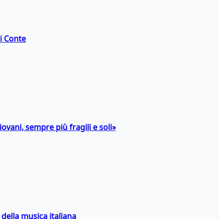
di Conte
ovani, sempre più fragili e soli»
della musica italiana