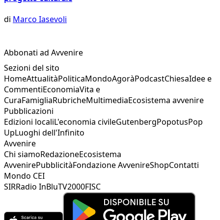
di
Marco Iasevoli
Abbonati ad Avvenire
Sezioni del sito
Home
Attualità
Politica
Mondo
Agorà
Podcast
Chiesa
Idee e
Commenti
Economia
Vita e
Cura
Famiglia
Rubriche
Multimedia
Ecosistema avvenire
Pubblicazioni
Edizioni locali
L'economia civile
Gutenberg
Popotus
Pop
Up
Luoghi dell'Infinito
Avvenire
Chi siamo
Redazione
Ecosistema
Avvenire
Pubblicità
Fondazione Avvenire
Shop
Contatti
Mondo CEI
SIR
Radio InBlu
TV2000
FISC