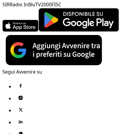
SIR
Radio InBlu
TV2000
FISC
Segui Avvenire su