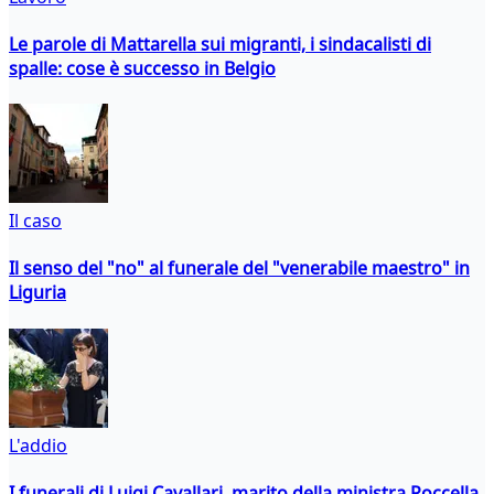
Le parole di Mattarella sui migranti, i sindacalisti di
spalle: cose è successo in Belgio
Il caso
Il senso del "no" al funerale del "venerabile maestro" in
Liguria
L'addio
I funerali di Luigi Cavallari, marito della ministra Roccella