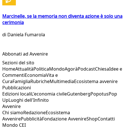
Marcinelle, se la memoria non diventa azione è solo una
cerimonia
di
Daniela Fumarola
Abbonati ad Avvenire
Sezioni del sito
Home
Attualità
Politica
Mondo
Agorà
Podcast
Chiesa
Idee e
Commenti
Economia
Vita e
Cura
Famiglia
Rubriche
Multimedia
Ecosistema avvenire
Pubblicazioni
Edizioni locali
L'economia civile
Gutenberg
Popotus
Pop
Up
Luoghi dell'Infinito
Avvenire
Chi siamo
Redazione
Ecosistema
Avvenire
Pubblicità
Fondazione Avvenire
Shop
Contatti
Mondo CEI