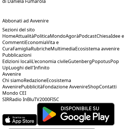
di
Daniela Fumarola
Abbonati ad Avvenire
Sezioni del sito
Home
Attualità
Politica
Mondo
Agorà
Podcast
Chiesa
Idee e
Commenti
Economia
Vita e
Cura
Famiglia
Rubriche
Multimedia
Ecosistema avvenire
Pubblicazioni
Edizioni locali
L'economia civile
Gutenberg
Popotus
Pop
Up
Luoghi dell'Infinito
Avvenire
Chi siamo
Redazione
Ecosistema
Avvenire
Pubblicità
Fondazione Avvenire
Shop
Contatti
Mondo CEI
SIR
Radio InBlu
TV2000
FISC